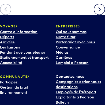
è
Précédent
Suiva
c
h
e
v
VOYAGE
ENTREPRISE
e
Centre d’information
Qui nous sommes
r
Départs
Notre futur
s
Arrivées
Partenariat avec nous
l
Les liaisons
Gouvernance
e
Pendant que vous êtes ici
Médias
b
Stationnement et transport
Carrières
a
Accessibilité
L’emploi à Pearson
s
p
Contactez nous
COMMUNAUTÉ
o
Compagnies aériennes et
Participez
u
destinations
Gestion du bruit
r
Employés de l’aéroport
Environnement
i
Exploitants à Pearson
n
Bulletin
t