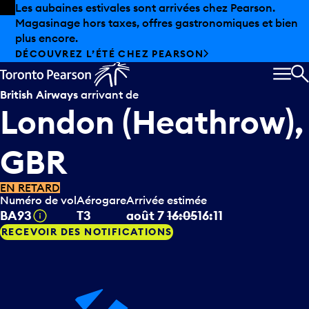
Skip to offers
Passer au contenu principal
Les aubaines estivales sont arrivées chez Pearson.
Magasinage hors taxes, offres gastronomiques et bien
plus encore.
DÉCOUVREZ L’ÉTÉ CHEZ PEARSON
MEN
R
British Airways
arrivant de
London (Heathrow),
GBR
EN RETARD
Numéro de vol
Aérogare
Arrivée estimée
Infobulle
BA93
T3
août 7
16:05
16:11
RECEVOIR DES NOTIFICATIONS