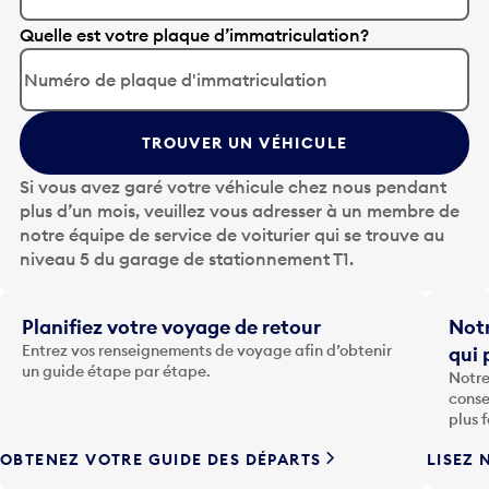
A
Quelle est votre plaque d’immatriculation?
p
p
u
y
TROUVER UN VÉHICULE
e
z
Si vous avez garé votre véhicule chez nous pendant
s
plus d’un mois, veuillez vous adresser à un membre de
u
notre équipe de service de voiturier qui se trouve au
r
niveau 5 du garage de stationnement T1.
l
a
t
Planifiez votre voyage de retour
Notr
o
Entrez vos renseignements de voyage afin d’obtenir
qui 
u
un guide étape par étape.
Notre
c
conse
h
plus 
e
OBTENEZ VOTRE GUIDE DES DÉPARTS
LISEZ 
F
l