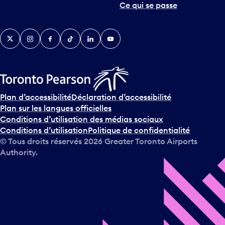
Ce qui se passe
e
r
v
Twitter
Instagram
Facebook
TikTok
LinkedIn
YouTube
e
n
i
r
s
u
Plan d’accessibilité
Déclaration d’accessibilité
r
Plan sur les langues officielles
l
Conditions d’utilisation des médias sociaux
e
Conditions d’utilisation
Politique de confidentialité
c
© Tous droits réservés
2026
Greater Toronto Airports
a
Authority.
l
e
n
d
r
i