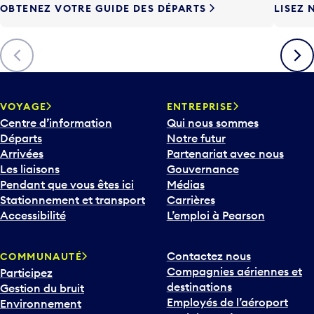
OBTENEZ VOTRE GUIDE DES DÉPARTS
LISEZ 
F
l
è
Précédent
Suiva
c
h
e
v
VOYAGE
ENTREPRISE
e
Centre d’information
Qui nous sommes
r
Départs
Notre futur
s
Arrivées
Partenariat avec nous
l
Les liaisons
Gouvernance
e
Pendant que vous êtes ici
Médias
b
Stationnement et transport
Carrières
a
Accessibilité
L’emploi à Pearson
s
p
Contactez nous
COMMUNAUTÉ
o
Compagnies aériennes et
Participez
u
destinations
Gestion du bruit
r
Employés de l’aéroport
Environnement
i