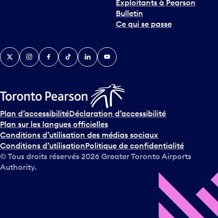
Exploitants à Pearson
n
Bulletin
t
Ce qui se passe
e
r
v
Twitter
Instagram
Facebook
TikTok
LinkedIn
YouTube
e
n
i
r
s
u
Plan d’accessibilité
Déclaration d’accessibilité
r
Plan sur les langues officielles
l
Conditions d’utilisation des médias sociaux
e
Conditions d’utilisation
Politique de confidentialité
c
© Tous droits réservés
2026
Greater Toronto Airports
a
Authority.
l
e
n
d