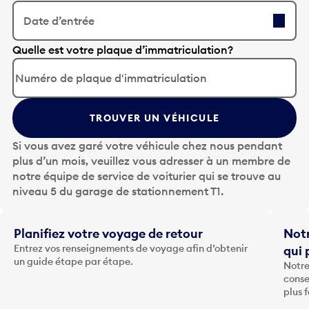
Date d’entrée
A
Quelle est votre plaque d’immatriculation?
p
p
u
y
TROUVER UN VÉHICULE
e
z
Si vous avez garé votre véhicule chez nous pendant
s
plus d’un mois, veuillez vous adresser à un membre de
u
notre équipe de service de voiturier qui se trouve au
r
niveau 5 du garage de stationnement T1.
l
a
t
Planifiez votre voyage de retour
Notr
o
Entrez vos renseignements de voyage afin d’obtenir
qui 
u
un guide étape par étape.
Notre
c
conse
h
plus 
e