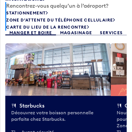
Rencontrez-vous quelqu’un à l’aéroport?
STATIONNEMENT
ZONE D’ATTENTE DU TÉLÉPHONE CELLULAIRE
CARTE DU LIEU DE LA RENCONTRE
MANGER ET BOIRE
MAGASINAGE
SERVICES
Starbucks
Co
Découvrez votre boisson personnelle
Nous a
parfaite chez Starbucks.
pour b
Zone.