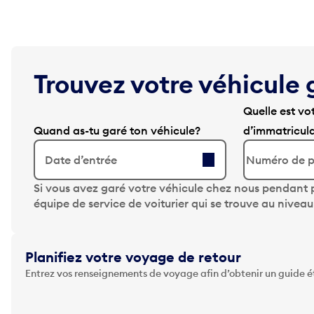
Trouvez votre véhicule 
Quelle est vo
Quand as-tu garé ton véhicule?
d’immatricul
Date d’entrée
A
Si vous avez garé votre véhicule chez nous pendant p
p
équipe de service de voiturier qui se trouve au nivea
p
u
y
Planifiez votre voyage de retour
e
Entrez vos renseignements de voyage afin d’obtenir un guide 
z
s
u