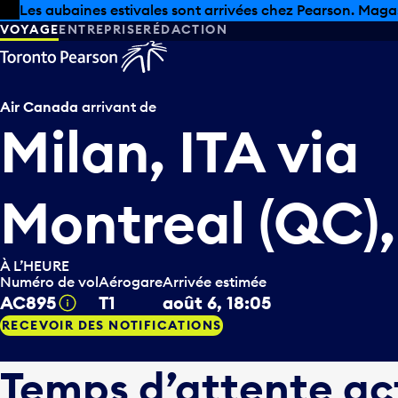
Skip to offers
Passer au contenu principal
Les aubaines estivales sont arrivées chez Pearson. Maga
VOYAGE
ENTREPRISE
RÉDACTION
Air Canada
arrivant de
Milan, ITA
via
Montreal (QC)
À L’HEURE
Numéro de vol
Aérogare
Arrivée estimée
AC895
T1
août 6, 18:05
Infobulle
RECEVOIR DES NOTIFICATIONS
Temps d’attente ac