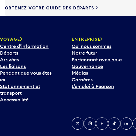
r
OBTENEZ VOTRE GUIDE DES DÉPARTS
l
a
t
o
u
VOYAGE
ENTREPRISE
c
Centre d’information
Qui nous sommes
h
Départs
Notre futur
e
Arrivées
Partenariat avec nous
F
Les liaisons
Gouvernance
l
Pendant que vous êtes
Médias
è
ici
Carrières
c
Stationnement et
L’emploi à Pearson
h
transport
e
Accessibilité
v
e
r
Twitter
Instagram
Facebook
TikTok
Linked
Y
s
l