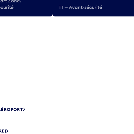
ort Zone.
curité
T1 — Avant-sécurité
’AÉROPORT
RE)