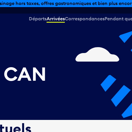
sinage hors taxes, offres gastronomiques et bien plus encor
Départs
Arrivées
Correspondances
Pendant que 
, CAN
tuels