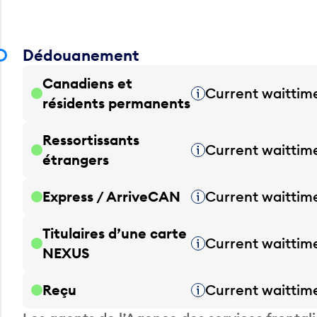
Dédouanement
Canadiens et
Current waittim
Infobulle
résidents permanents
Ressortissants
Current waittim
Infobulle
étrangers
Express / ArriveCAN
Current waittim
Infobulle
Titulaires d’une carte
Current waittim
Infobulle
NEXUS
Reçu
Current waittim
Infobulle