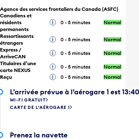
Agence des services frontaliers du Canada (ASFC)
Canadiens et
résidents
Infobulle
0 - 5 minutes
Normal
permanents
Ressortissants
Infobulle
0 - 5 minutes
Normal
étrangers
Express /
Infobulle
0 - 5 minutes
Normal
ArriveCAN
Titulaires d’une
Infobulle
0 - 5 minutes
Normal
carte NEXUS
Reçu
Infobulle
0 - 5 minutes
Normal
L’arrivée prévue à l’aérogare 1 est 13:4
WI-FI GRATUIT
CARTE DE L’AÉROGARE 1
Prenez la navette