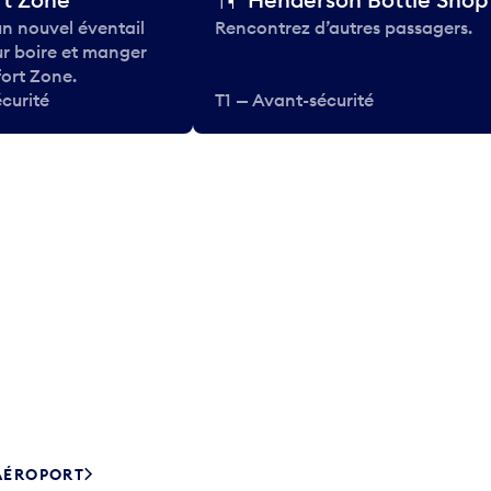
n nouvel éventail
Rencontrez d’autres passagers.
ur boire et manger
ort Zone.
curité
T1 — Avant-sécurité
’AÉROPORT