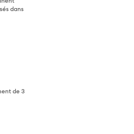
inent
isés dans
ment de 3