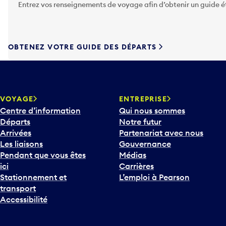
Entrez vos renseignements de voyage afin d’obtenir un guide 
z
s
u
r
OBTENEZ VOTRE GUIDE DES DÉPARTS
l
a
t
o
u
VOYAGE
ENTREPRISE
c
Centre d’information
Qui nous sommes
h
Départs
Notre futur
e
Arrivées
Partenariat avec nous
F
Les liaisons
Gouvernance
l
Pendant que vous êtes
Médias
è
ici
Carrières
c
Stationnement et
L’emploi à Pearson
h
transport
e
Accessibilité
v
e