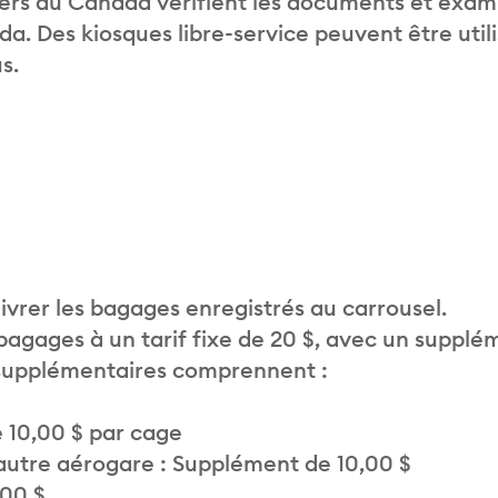
liers du Canada vérifient les documents et exam
. Des kiosques libre-service peuvent être util
s.
vrer les bagages enregistrés au carrousel.
 bagages à un tarif fixe de 20 $, avec un supplé
 supplémentaires comprennent :
 10,00 $ par cage
autre aérogare : Supplément de 10,00 $
,00 $