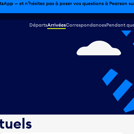
sinage hors taxes, offres gastronomiques et bien plus encor
Départs
Arrivées
Correspondances
Pendant que 
tuels