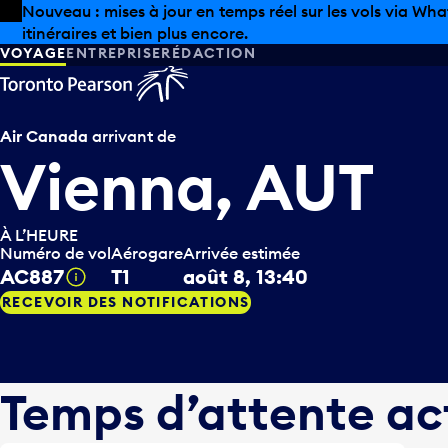
Skip to offers
Passer au contenu principal
Les aubaines estivales sont arrivées chez Pearson. Maga
VOYAGE
ENTREPRISE
RÉDACTION
Air Canada
arrivant de
Vienna, AUT
À L’HEURE
Numéro de vol
Aérogare
Arrivée estimée
AC887
T1
août 8, 13:40
Infobulle
RECEVOIR DES NOTIFICATIONS
Temps d’attente ac