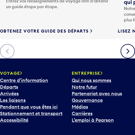
Entrez vos renseignements de voyage afin d’obtenir
qui 
u
un guide étape par étape.
Notre
c
conse
h
plus 
e
OBTENEZ VOTRE GUIDE DES DÉPARTS
LISEZ 
F
l
è
Précédent
Suiva
c
h
e
v
VOYAGE
ENTREPRISE
e
Centre d’information
Qui nous sommes
r
Départs
Notre futur
s
Arrivées
Partenariat avec nous
l
Les liaisons
Gouvernance
e
Pendant que vous êtes ici
Médias
b
Stationnement et transport
Carrières
a
Accessibilité
L’emploi à Pearson
s
p