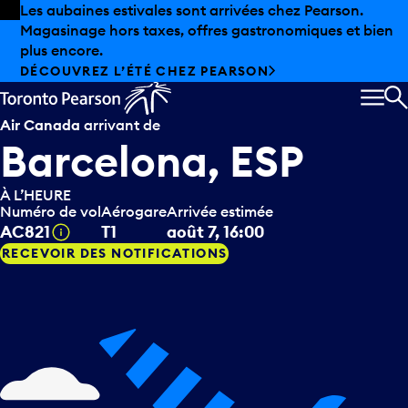
Skip to offers
Passer au contenu principal
Les aubaines estivales sont arrivées chez Pearson.
Magasinage hors taxes, offres gastronomiques et bien
plus encore.
DÉCOUVREZ L’ÉTÉ CHEZ PEARSON
MEN
R
Air Canada
arrivant de
Barcelona, ESP
À L’HEURE
Numéro de vol
Aérogare
Arrivée estimée
Infobulle
AC821
T1
août 7, 16:00
RECEVOIR DES NOTIFICATIONS