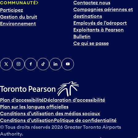
Contactez nous
COMMUNAUTÉ
o
Compagnies aériennes et
Participez
u
destinations
Gestion du bruit
r
Employés de l’aéroport
Environnement
i
Exploitants à Pearson
n
Bulletin
t
Ce qui se passe
e
r
v
Twitter
Instagram
Facebook
TikTok
LinkedIn
YouTube
e
n
i
r
s
u
Plan d’accessibilité
Déclaration d’accessibilité
r
Plan sur les langues officielles
l
Conditions d’utilisation des médias sociaux
e
Conditions d’utilisation
Politique de confidentialité
c
© Tous droits réservés
2026
Greater Toronto Airports
a
Authority.