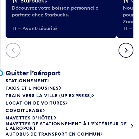
Starbucks
Co
Découvrez votre boisson personnelle
Nous a
parfaite chez Starbucks.
pour b
Zone.
T1 — Avant-sécurité
T1 — A
Précédent
Suivant
Quitter l’aéroport
STATIONNEMENT
TAXIS ET LIMOUSINES
TRAIN VERS LA VILLE (UP EXPRESS)
LOCATION DE VOITURES
COVOITURAGE
NAVETTES D’HÔTEL
NAVETTES DE STATIONNEMENT À L’EXTÉRIEUR DE
L’AÉROPORT
AUTOBUS DE TRANSPORT EN COMMUN