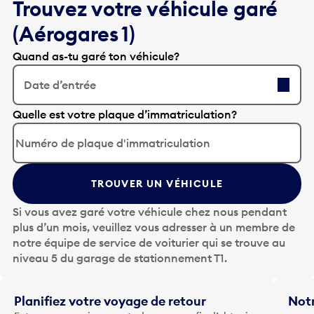
Trouvez votre véhicule garé
(Aérogares 1)
Quand as-tu garé ton véhicule?
Date d’entrée
A
Quelle est votre plaque d’immatriculation?
p
p
u
y
TROUVER UN VÉHICULE
e
z
Si vous avez garé votre véhicule chez nous pendant
s
plus d’un mois, veuillez vous adresser à un membre de
u
notre équipe de service de voiturier qui se trouve au
r
niveau 5 du garage de stationnement T1.
l
a
t
Planifiez votre voyage de retour
Notr
o