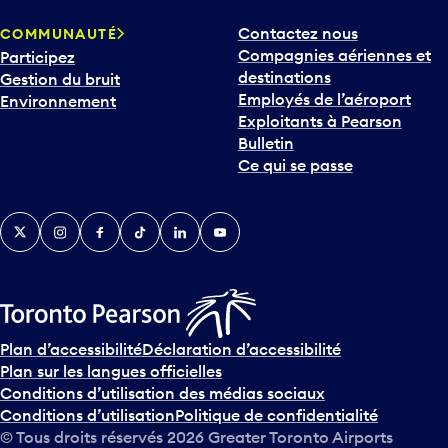
p
Contactez nous
COMMUNAUTÉ
o
Compagnies aériennes et
Participez
u
destinations
Gestion du bruit
r
Employés de l’aéroport
Environnement
i
Exploitants à Pearson
n
Bulletin
t
Ce qui se passe
e
r
v
Twitter
Instagram
Facebook
TikTok
LinkedIn
YouTube
e
n
i
r
s
u
Plan d’accessibilité
Déclaration d’accessibilité
r
Plan sur les langues officielles
l
Conditions d’utilisation des médias sociaux
e
Conditions d’utilisation
Politique de confidentialité
c
© Tous droits réservés
2026
Greater Toronto Airports