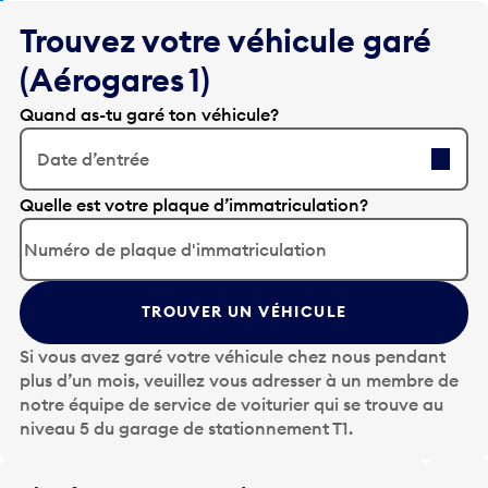
Trouvez votre véhicule garé
(Aérogares 1)
Quand as-tu garé ton véhicule?
Date d’entrée
A
Quelle est votre plaque d’immatriculation?
p
p
u
y
TROUVER UN VÉHICULE
e
z
Si vous avez garé votre véhicule chez nous pendant
s
plus d’un mois, veuillez vous adresser à un membre de
u
notre équipe de service de voiturier qui se trouve au
r
niveau 5 du garage de stationnement T1.
l
a