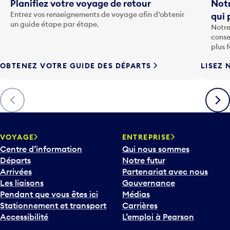
t
Planifiez votre voyage de retour
Notr
o
Entrez vos renseignements de voyage afin d’obtenir
qui 
u
un guide étape par étape.
Notre
c
conse
h
plus 
e
OBTENEZ VOTRE GUIDE DES DÉPARTS
LISEZ 
F
l
è
Précédent
Suiva
c
h
e
v
VOYAGE
ENTREPRISE
e
Centre d’information
Qui nous sommes
r
Départs
Notre futur
s
Arrivées
Partenariat avec nous
l
Les liaisons
Gouvernance
e
Pendant que vous êtes ici
Médias
b
Stationnement et transport
Carrières
a
Accessibilité
L’emploi à Pearson
s