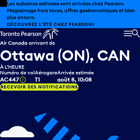
Skip to offers
Passer au contenu principal
Les aubaines estivales sont arrivées chez Pearson.
Magasinage hors taxes, offres gastronomiques et bien
plus encore.
DÉCOUVREZ L’ÉTÉ CHEZ PEARSON
MEN
R
Air Canada
arrivant de
Ottawa (ON), CAN
À L’HEURE
Numéro de vol
Aérogare
Arrivée estimée
Infobulle
AC447
T1
août 8, 10:08
RECEVOIR DES NOTIFICATIONS