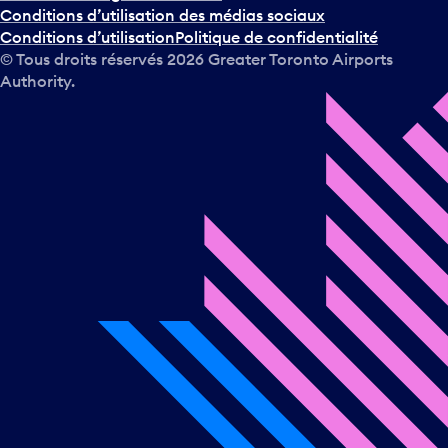
l
Conditions d’utilisation des médias sociaux
e
Conditions d’utilisation
Politique de confidentialité
c
© Tous droits réservés
2026
Greater Toronto Airports
a
Authority.
l
e
n
d
r
i
e
r
e
t
s
é
l
e
c
t