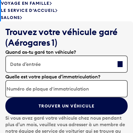
VOYAGE EN FAMILLE
LE SERVICE D’ACCUEIL
SALONS
Trouvez votre véhicule garé
(Aérogares 1)
Quand as-tu garé ton véhicule?
Date d’entrée
A
Quelle est votre plaque d’immatriculation?
p
p
u
y
TROUVER UN VÉHICULE
e
z
Si vous avez garé votre véhicule chez nous pendant
s
plus d’un mois, veuillez vous adresser à un membre de
u
notre équipe de service de voiturier qui se trouve au