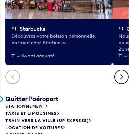
Starbucks
Co
Découvrez votre boisson personnelle
Nous a
parfaite chez Starbucks.
pour b
Zone.
T1 — Avant-sécurité
T1 — A
Précédent
Suivant
Quitter l’aéroport
STATIONNEMENT
TAXIS ET LIMOUSINES
TRAIN VERS LA VILLE (UP EXPRESS)
LOCATION DE VOITURES