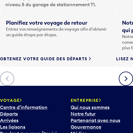
r
niveau 5 du garage de stationnement T1.
l
a
t
Planifiez votre voyage de retour
Notr
o
Entrez vos renseignements de voyage afin d’obtenir
qui 
u
un guide étape par étape.
Notre
c
conse
h
plus 
e
OBTENEZ VOTRE GUIDE DES DÉPARTS
LISEZ 
F
l
è
Précédent
Suiva
c
h
e
v
VOYAGE
ENTREPRISE
e
Centre d’information
Qui nous sommes
r
Départs
Notre futur
s
Arrivées
Partenariat avec nous
l
Les liaisons
Gouvernance
e