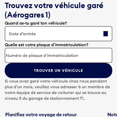
(Aérogares 1)
Quand as-tu garé ton véhicule?
Date d’entrée
A
Quelle est votre plaque d’immatriculation?
p
p
u
y
TROUVER UN VÉHICULE
e
z
Si vous avez garé votre véhicule chez nous pendant
s
plus d’un mois, veuillez vous adresser à un membre de
u
notre équipe de service de voiturier qui se trouve au
r
niveau 5 du garage de stationnement T1.
l
a
t
Planifiez votre voyage de retour
Notr
o
Entrez vos renseignements de voyage afin d’obtenir
qui 