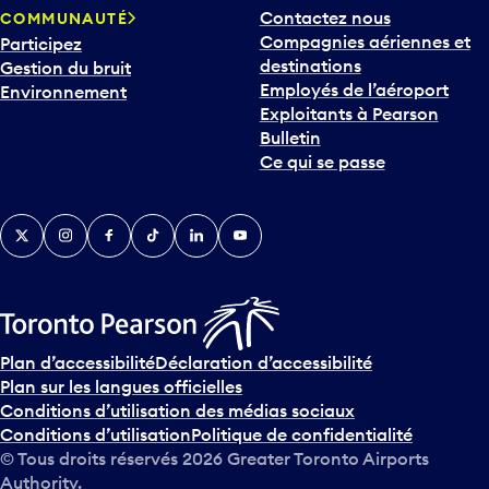
Compagnies aériennes et
Participez
u
destinations
Gestion du bruit
r
Employés de l’aéroport
Environnement
i
Exploitants à Pearson
n
Bulletin
t
Ce qui se passe
e
r
v
Twitter
Instagram
Facebook
TikTok
LinkedIn
YouTube
e
n
i
r
s
u
Plan d’accessibilité
Déclaration d’accessibilité
r
Plan sur les langues officielles
l
Conditions d’utilisation des médias sociaux
e
Conditions d’utilisation
Politique de confidentialité
c
© Tous droits réservés
2026
Greater Toronto Airports
a
Authority.
l