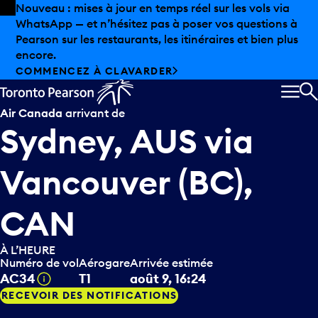
Skip to offers
Passer au contenu principal
Les aubaines estivales sont arrivées chez Pearson.
Magasinage hors taxes, offres gastronomiques et bien
plus encore.
DÉCOUVREZ L’ÉTÉ CHEZ PEARSON
MEN
R
Air Canada
arrivant de
Sydney, AUS
via
Vancouver (BC),
CAN
À L’HEURE
Numéro de vol
Aérogare
Arrivée estimée
Infobulle
AC34
T1
août 9, 16:24
RECEVOIR DES NOTIFICATIONS