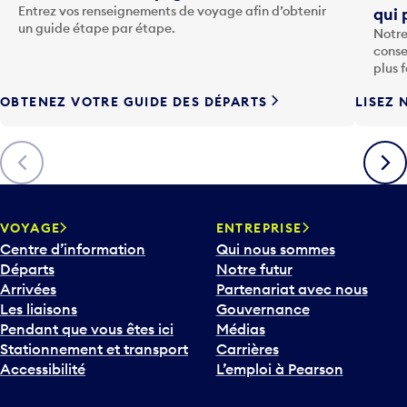
u
un guide étape par étape.
Notre
c
conse
h
plus 
e
OBTENEZ VOTRE GUIDE DES DÉPARTS
LISEZ 
F
l
è
Précédent
Suiva
c
h
e
v
VOYAGE
ENTREPRISE
e
Centre d’information
Qui nous sommes
r
Départs
Notre futur
s
Arrivées
Partenariat avec nous
l
Les liaisons
Gouvernance
e
Pendant que vous êtes ici
Médias
b
Stationnement et transport
Carrières
a
Accessibilité
L’emploi à Pearson
s
p
Contactez nous
COMMUNAUTÉ
o