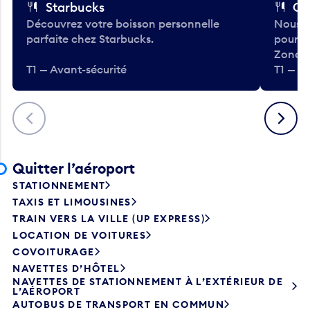
Découvrez votre boisson personnelle
Nous a
parfaite chez Starbucks.
pour b
Zone.
T1 — Avant-sécurité
T1 — A
Précédent
Suivant
Quitter l’aéroport
STATIONNEMENT
TAXIS ET LIMOUSINES
TRAIN VERS LA VILLE (UP EXPRESS)
LOCATION DE VOITURES
COVOITURAGE
NAVETTES D’HÔTEL
NAVETTES DE STATIONNEMENT À L’EXTÉRIEUR DE
L’AÉROPORT
AUTOBUS DE TRANSPORT EN COMMUN
TRANSPORT SUR DE LONGUES DISTANCES