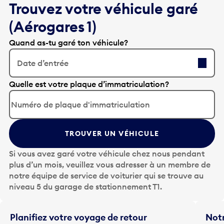
Trouvez votre véhicule garé
(Aérogares 1)
Quand as-tu garé ton véhicule?
Date d’entrée
A
Quelle est votre plaque d’immatriculation?
p
p
u
y
TROUVER UN VÉHICULE
e
z
Si vous avez garé votre véhicule chez nous pendant
s
plus d’un mois, veuillez vous adresser à un membre de
u
notre équipe de service de voiturier qui se trouve au
r
niveau 5 du garage de stationnement T1.
l
a
t
Planifiez votre voyage de retour
Notr