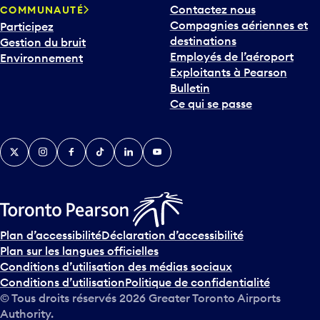
Contactez nous
COMMUNAUTÉ
o
Compagnies aériennes et
Participez
u
destinations
Gestion du bruit
r
Employés de l’aéroport
Environnement
i
Exploitants à Pearson
n
Bulletin
t
Ce qui se passe
e
r
v
Twitter
Instagram
Facebook
TikTok
LinkedIn
YouTube
e
n
i
r
s
u
Plan d’accessibilité
Déclaration d’accessibilité
r
Plan sur les langues officielles
l
Conditions d’utilisation des médias sociaux
e
Conditions d’utilisation
Politique de confidentialité
c
© Tous droits réservés
2026
Greater Toronto Airports
a
Authority.