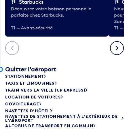
Starbucks
Co
Découvrez votre boisson personnelle
Nous a
parfaite chez Starbucks.
pour b
Zone.
T1 — Avant-sécurité
T1 — A
Précédent
Suivant
Quitter l’aéroport
STATIONNEMENT
TAXIS ET LIMOUSINES
TRAIN VERS LA VILLE (UP EXPRESS)
LOCATION DE VOITURES
COVOITURAGE
NAVETTES D’HÔTEL
NAVETTES DE STATIONNEMENT À L’EXTÉRIEUR DE
L’AÉROPORT
AUTOBUS DE TRANSPORT EN COMMUN