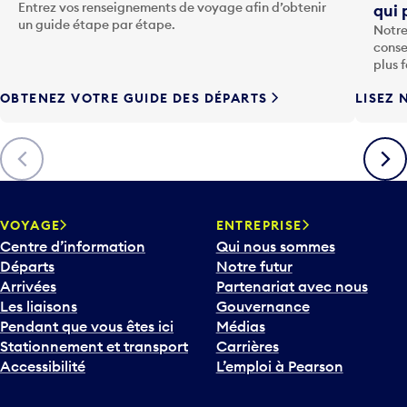
o
Entrez vos renseignements de voyage afin d’obtenir
qui 
u
un guide étape par étape.
Notre
c
conse
h
plus 
e
OBTENEZ VOTRE GUIDE DES DÉPARTS
LISEZ 
F
l
è
Précédent
Suiva
c
h
e
v
VOYAGE
ENTREPRISE
e
Centre d’information
Qui nous sommes
r
Départs
Notre futur
s
Arrivées
Partenariat avec nous
l
Les liaisons
Gouvernance
e
Pendant que vous êtes ici
Médias
b
Stationnement et transport
Carrières
a
Accessibilité
L’emploi à Pearson
s
p