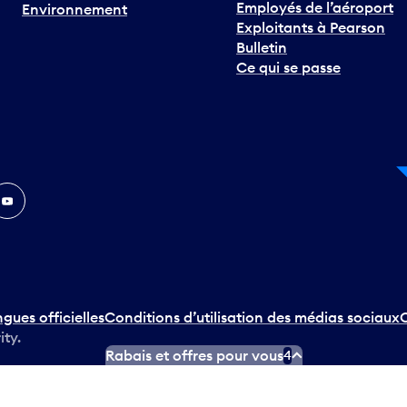
Employés de l’aéroport
Environnement
Exploitants à Pearson
Bulletin
Ce qui se passe
In
ouTube
ngues officielles
Conditions d’utilisation des médias sociaux
C
ity.
Rabais et offres pour vous
4