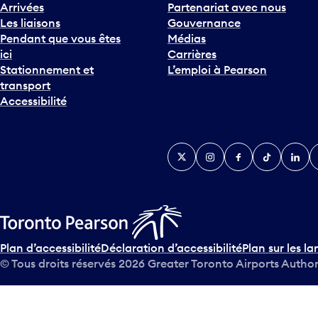
e
Arrivées
Partenariat avec nous
F
Les liaisons
Gouvernance
l
Pendant que vous êtes
Médias
è
ici
Carrières
c
Stationnement et
L’emploi à Pearson
h
transport
e
Accessibilité
v
e
r
Twitter
Instagram
Facebook
TikTok
Linked
Y
s
l
e
b
a
s
Plan d’accessibilité
Déclaration d’accessibilité
Plan sur les la
p
© Tous droits réservés
2026
Greater Toronto Airports Author
o
u
r
i