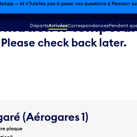
tsApp — et n’hésitez pas à poser vos questions à Pearson sur 
ormation is temporar
Départs
Arrivées
Correspondances
Pendant que 
Please check back later.
garé (Aérogares 1)
tre plaque