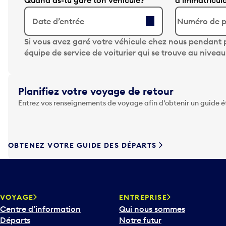
Quand as-tu garé ton véhicule?
d’immatricul
Date d’entrée
A
Si vous avez garé votre véhicule chez nous pendant p
p
équipe de service de voiturier qui se trouve au nivea
p
u
y
Planifiez votre voyage de retour
e
Entrez vos renseignements de voyage afin d’obtenir un guide 
z
s
u
r
OBTENEZ VOTRE GUIDE DES DÉPARTS
l
a
t
o
u
VOYAGE
ENTREPRISE
c
Centre d’information
Qui nous sommes
h
Départs
Notre futur