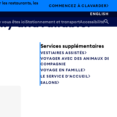
les restaurants, les
COMMENCEZ À CLAVARDER
ENGLISH
ily unavailable.
vous êtes ici
Stationnement et transport
Accessibilité
REC
Services supplémentaires
VESTIAIRES ASSISTÉS
VOYAGER AVEC DES ANIMAUX DE
COMPAGNIE
VOYAGE EN FAMILLE
LE SERVICE D’ACCUEIL
SALONS