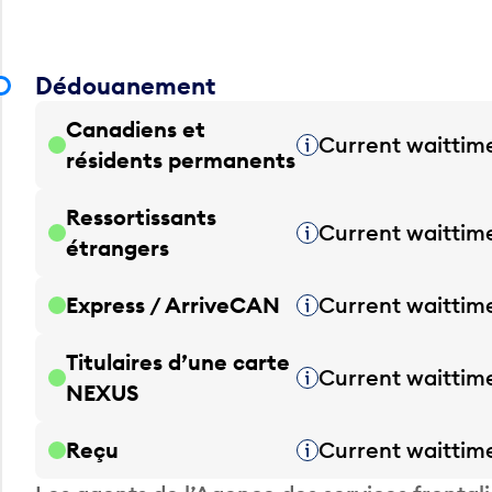
Dédouanement
Canadiens et
Current waittim
Infobulle
résidents permanents
Ressortissants
Current waittim
Infobulle
étrangers
Express / ArriveCAN
Current waittim
Infobulle
Titulaires d’une carte
Current waittim
Infobulle
NEXUS
Reçu
Current waittim
Infobulle