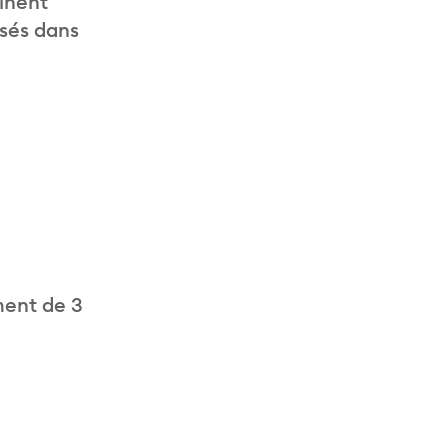
inent
isés dans
ment de 3