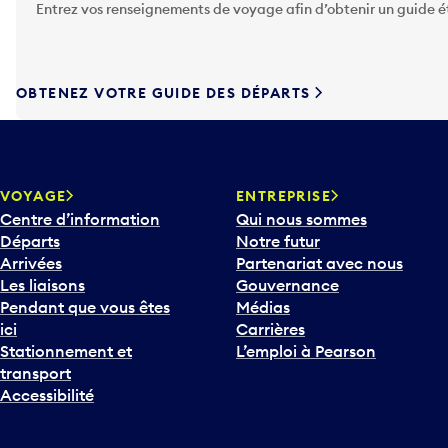
Entrez vos renseignements de voyage afin d’obtenir un guide 
z
s
u
r
OBTENEZ VOTRE GUIDE DES DÉPARTS
l
a
t
o
u
VOYAGE
ENTREPRISE
c
Centre d’information
Qui nous sommes
h
Départs
Notre futur
e
Arrivées
Partenariat avec nous
F
Les liaisons
Gouvernance
l
Pendant que vous êtes
Médias
è
ici
Carrières
c
Stationnement et
L’emploi à Pearson
h
transport
e
Accessibilité
v
e