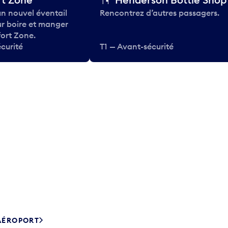
n nouvel éventail
Rencontrez d’autres passagers.
ur boire et manger
ort Zone.
curité
T1 — Avant-sécurité
’AÉROPORT