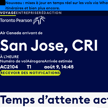
Skip to offers
Passer au contenu principal
Les aubaines estivales sont arrivées chez Pearson. Maga
VOYAGE
ENTREPRISE
RÉDACTION
Air Canada
arrivant de
San Jose, CRI
À L’HEURE
Numéro de vol
Aérogare
Arrivée estimée
AC2104
T1
août 9, 14:45
RECEVOIR DES NOTIFICATIONS
Temps d’attente ac