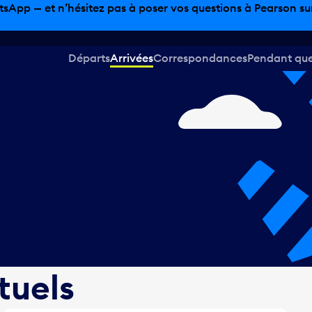
sinage hors taxes, offres gastronomiques et bien plus encor
Départs
Arrivées
Correspondances
Pendant que 
tuels