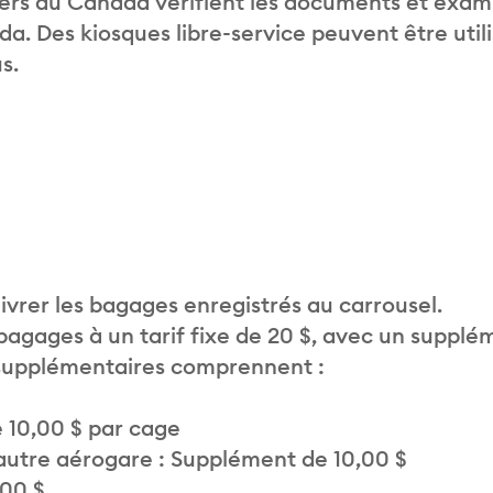
liers du Canada vérifient les documents et exam
. Des kiosques libre-service peuvent être util
s.
vrer les bagages enregistrés au carrousel.
 bagages à un tarif fixe de 20 $, avec un supplé
 supplémentaires comprennent :
 10,00 $ par cage
autre aérogare : Supplément de 10,00 $
,00 $