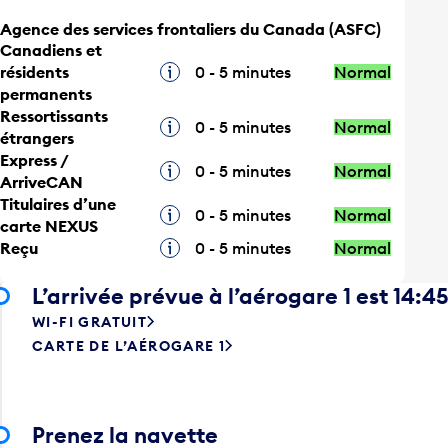
Agence des services frontaliers du Canada (ASFC)
Canadiens et
résidents
Infobulle
0 - 5 minutes
Normal
permanents
Ressortissants
Infobulle
0 - 5 minutes
Normal
étrangers
Express /
Infobulle
0 - 5 minutes
Normal
ArriveCAN
Titulaires d’une
Infobulle
0 - 5 minutes
Normal
carte NEXUS
Reçu
Infobulle
0 - 5 minutes
Normal
L’arrivée prévue à l’aérogare 1 est 14:4
WI-FI GRATUIT
CARTE DE L’AÉROGARE 1
Prenez la navette