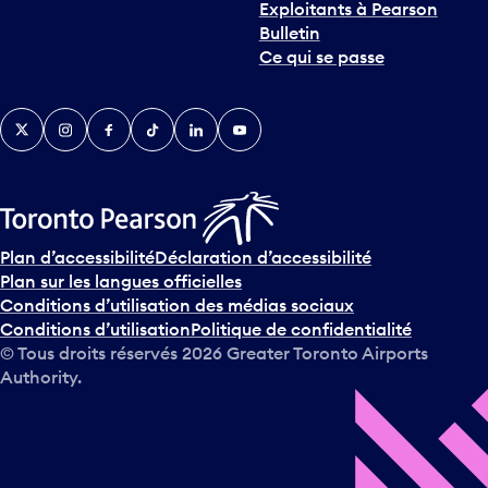
Exploitants à Pearson
n
Bulletin
t
Ce qui se passe
e
r
v
Twitter
Instagram
Facebook
TikTok
LinkedIn
YouTube
e
n
i
r
s
u
Plan d’accessibilité
Déclaration d’accessibilité
r
Plan sur les langues officielles
l
Conditions d’utilisation des médias sociaux
e
Conditions d’utilisation
Politique de confidentialité
c
© Tous droits réservés
2026
Greater Toronto Airports
a
Authority.
l
e
n
d