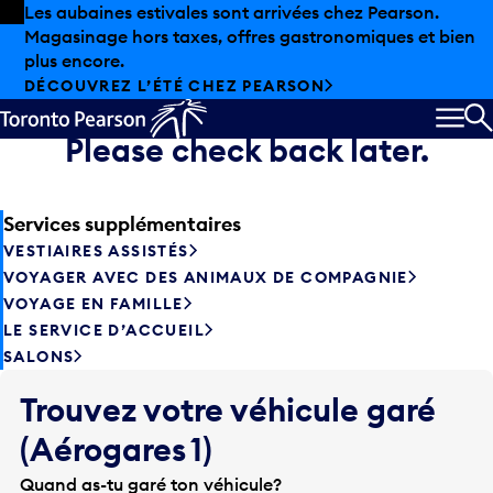
Skip to offers
Passer au contenu principal
Les aubaines estivales sont arrivées chez Pearson.
Magasinage hors taxes, offres gastronomiques et bien
Sorry, flight information is
plus encore.
DÉCOUVREZ L’ÉTÉ CHEZ PEARSON
temporarily unavailable.
MEN
Please check back later.
R
Services supplémentaires
VESTIAIRES ASSISTÉS
VOYAGER AVEC DES ANIMAUX DE COMPAGNIE
VOYAGE EN FAMILLE
LE SERVICE D’ACCUEIL
SALONS
Trouvez votre véhicule garé
(Aérogares 1)
Quand as-tu garé ton véhicule?