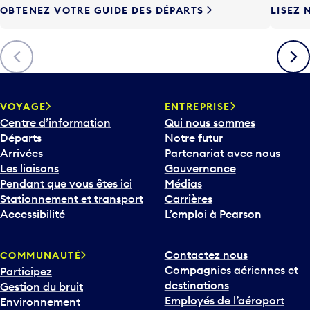
OBTENEZ VOTRE GUIDE DES DÉPARTS
LISEZ 
F
l
è
Précédent
Suiva
c
h
e
v
VOYAGE
ENTREPRISE
e
Centre d’information
Qui nous sommes
r
Départs
Notre futur
s
Arrivées
Partenariat avec nous
l
Les liaisons
Gouvernance
e
Pendant que vous êtes ici
Médias
b
Stationnement et transport
Carrières
a
Accessibilité
L’emploi à Pearson
s
p
Contactez nous
COMMUNAUTÉ
o
Compagnies aériennes et
Participez
u
destinations
Gestion du bruit
r
Employés de l’aéroport
Environnement
i