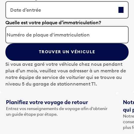
Date d’entrée
A
Quelle est votre plaque d’immatriculation?
p
p
u
y
TROUVER UN VÉHICULE
e
z
Si vous avez garé votre véhicule chez nous pendant
s
plus d’un mois, veuillez vous adresser à un membre de
u
notre équipe de service de voiturier qui se trouve au
r
niveau 5 du garage de stationnement T1.
l
a
t
Planifiez votre voyage de retour
Notr
o
Entrez vos renseignements de voyage afin d’obtenir
qui 
u
un guide étape par étape.
Notre
c
conse
h
plus 
e