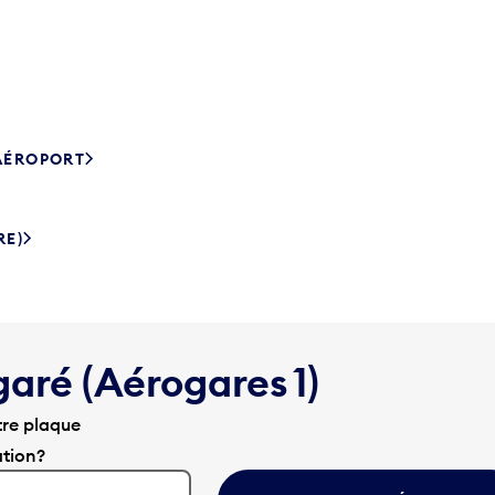
’AÉROPORT
RE)
garé (Aérogares 1)
tre plaque
ation?