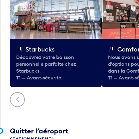
Starbucks
Comfor
Découvrez votre boisson
Nous avons u
personnelle parfaite chez
d’options po
Starbucks.
dans la Comf
T1 — Avant-sécurité
T1 — Avant-sé
Précédent
Quitter l’aéroport
STATIONNEMENT