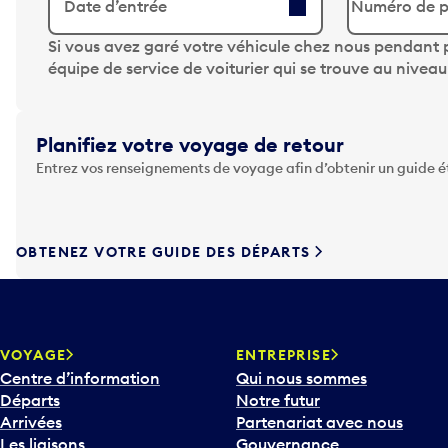
Date d’entrée
A
Si vous avez garé votre véhicule chez nous pendant p
p
équipe de service de voiturier qui se trouve au nivea
p
u
y
Planifiez votre voyage de retour
e
Entrez vos renseignements de voyage afin d’obtenir un guide 
z
s
u
r
OBTENEZ VOTRE GUIDE DES DÉPARTS
l
a
t
o
u
VOYAGE
ENTREPRISE
c
Centre d’information
Qui nous sommes
h
Départs
Notre futur
e
Arrivées
Partenariat avec nous
F
Les liaisons
Gouvernance