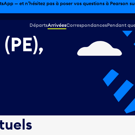
tsApp — et n’hésitez pas à poser vos questions à Pearson sur 
Départs
Arrivées
Correspondances
Pendant que 
(PE),
tuels