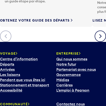
u
un guide étape par étape.
Notre
c
conse
h
plus 
e
OBTENEZ VOTRE GUIDE DES DÉPARTS
LISEZ 
F
l
è
Précédent
Suiva
c
h
e
v
VOYAGE
ENTREPRISE
e
Centre d’information
Qui nous sommes
r
Départs
Notre futur
s
Arrivées
Partenariat avec nous
l
Les liaisons
Gouvernance
e
Pendant que vous êtes ici
Médias
b
Stationnement et transport
Carrières
a
Accessibilité
L’emploi à Pearson
s
p
Contactez nous
COMMUNAUTÉ
o