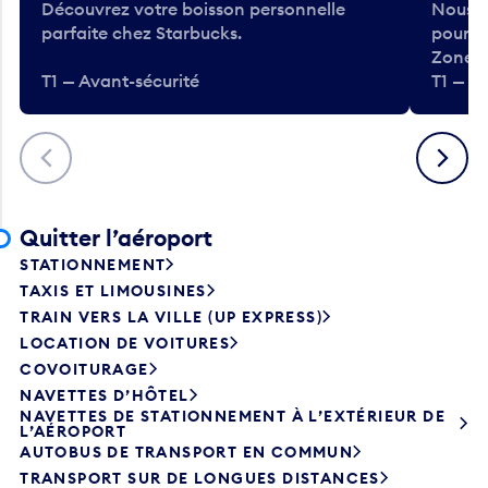
Découvrez votre boisson personnelle
Nous a
parfaite chez Starbucks.
pour b
Zone.
T1 — Avant-sécurité
T1 — A
Précédent
Suivant
Quitter l’aéroport
STATIONNEMENT
TAXIS ET LIMOUSINES
TRAIN VERS LA VILLE (UP EXPRESS)
LOCATION DE VOITURES
COVOITURAGE
NAVETTES D’HÔTEL
NAVETTES DE STATIONNEMENT À L’EXTÉRIEUR DE
L’AÉROPORT
AUTOBUS DE TRANSPORT EN COMMUN
TRANSPORT SUR DE LONGUES DISTANCES