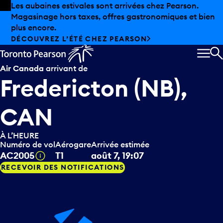
Skip to offers
Passer au contenu principal
Les aubaines estivales sont arrivées chez Pearson.
Magasinage hors taxes, offres gastronomiques et bien
plus encore.
DÉCOUVREZ L’ÉTÉ CHEZ PEARSON
MEN
R
Air Canada
arrivant de
Fredericton (NB),
CAN
À L’HEURE
Numéro de vol
Aérogare
Arrivée estimée
Infobulle
AC2005
T1
août 7, 19:07
RECEVOIR DES NOTIFICATIONS