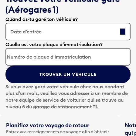
(Aérogares 1)
Quand as-tu garé ton véhicule?
Date d’entrée
A
Quelle est votre plaque d’immatriculation?
p
p
u
y
TROUVER UN VÉHICULE
e
z
Si vous avez garé votre véhicule chez nous pendant
s
plus d’un mois, veuillez vous adresser à un membre de
u
notre équipe de service de voiturier qui se trouve au
r
niveau 5 du garage de stationnement T1.
l
a
t
Planifiez votre voyage de retour
Notr
o
Entrez vos renseignements de voyage afin d’obtenir
qui 