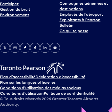
Compagnies aériennes et
Participez
u
destinations
Gestion du bruit
r
Employés de l’aéroport
Environnement
i
Exploitants à Pearson
n
Bulletin
t
Ce qui se passe
e
r
v
Twitter
Instagram
Facebook
TikTok
LinkedIn
YouTube
e
n
i
r
s
u
Plan d’accessibilité
Déclaration d’accessibilité
r
Plan sur les langues officielles
l
Conditions d’utilisation des médias sociaux
e
Conditions d’utilisation
Politique de confidentialité
c
© Tous droits réservés
2026
Greater Toronto Airports
a
Authority.
l