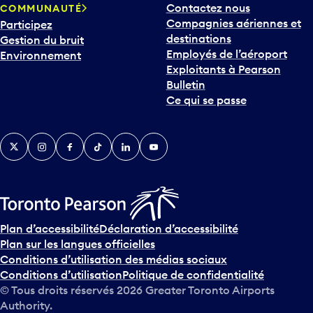
Contactez nous
COMMUNAUTÉ
o
Compagnies aériennes et
Participez
u
destinations
Gestion du bruit
r
Employés de l’aéroport
Environnement
i
Exploitants à Pearson
n
Bulletin
t
Ce qui se passe
e
r
v
Twitter
Instagram
Facebook
TikTok
LinkedIn
YouTube
e
n
i
r
s
u
Plan d’accessibilité
Déclaration d’accessibilité
r
Plan sur les langues officielles
l
Conditions d’utilisation des médias sociaux
e
Conditions d’utilisation
Politique de confidentialité
c
© Tous droits réservés
2026
Greater Toronto Airports
a
Authority.