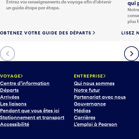
o
Entrez vos renseignements de voyage afin d’obtenir
qui 
u
un guide étape par étape.
Notre
c
conse
h
plus 
e
OBTENEZ VOTRE GUIDE DES DÉPARTS
LISEZ 
F
l
è
Précédent
Suiva
c
h
e
v
VOYAGE
ENTREPRISE
e
Centre d’information
Qui nous sommes
r
Départs
Notre futur
s
Arrivées
Partenariat avec nous
l
Les liaisons
Gouvernance
e
Pendant que vous êtes ici
Médias
b
Stationnement et transport
Carrières
a
Accessibilité
L’emploi à Pearson
s
p