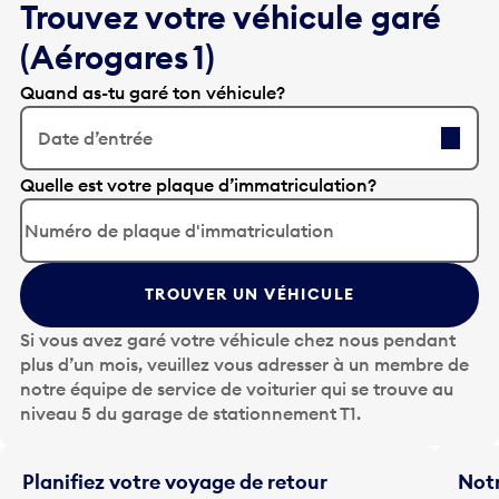
Trouvez votre véhicule garé
(Aérogares 1)
Quand as-tu garé ton véhicule?
Date d’entrée
A
Quelle est votre plaque d’immatriculation?
p
p
u
y
TROUVER UN VÉHICULE
e
z
Si vous avez garé votre véhicule chez nous pendant
s
plus d’un mois, veuillez vous adresser à un membre de
u
notre équipe de service de voiturier qui se trouve au
r
niveau 5 du garage de stationnement T1.
l
a
t
Planifiez votre voyage de retour
Notr