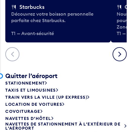
Starbucks
Co
Découvrez votre boisson personnelle
Nous a
parfaite chez Starbucks.
pour b
Zone.
T1 — Avant-sécurité
T1 — A
Précédent
Suivant
Quitter l’aéroport
STATIONNEMENT
TAXIS ET LIMOUSINES
TRAIN VERS LA VILLE (UP EXPRESS)
LOCATION DE VOITURES
COVOITURAGE
NAVETTES D’HÔTEL
NAVETTES DE STATIONNEMENT À L’EXTÉRIEUR DE
L’AÉROPORT
AUTOBUS DE TRANSPORT EN COMMUN