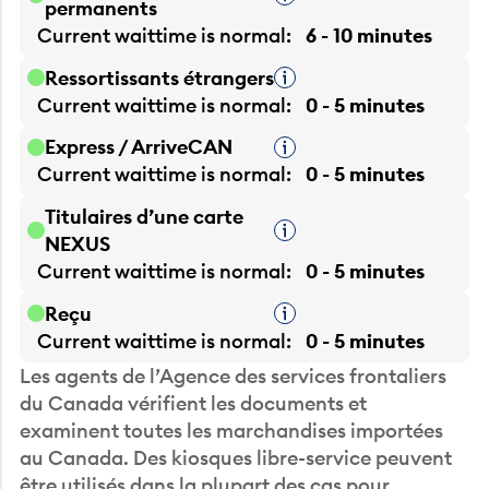
Current waittime is
normal
6 - 10 minutes
Ressortissants étrangers
Infobulle
Current waittime is
normal
0 - 5 minutes
Express / ArriveCAN
Infobulle
Current waittime is
normal
0 - 5 minutes
Titulaires d’une carte
Infobulle
NEXUS
Current waittime is
normal
0 - 5 minutes
Reçu
Infobulle
Current waittime is
normal
0 - 5 minutes
Les agents de l’Agence des services frontaliers
du Canada vérifient les documents et
examinent toutes les marchandises importées
au Canada. Des kiosques libre-service peuvent
être utilisés dans la plupart des cas pour
simplifier le processus.