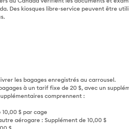
liers du Canada vérifient les documents et exam
. Des kiosques libre-service peuvent être util
s.
vrer les bagages enregistrés au carrousel.
 bagages à un tarif fixe de 20 $, avec un supplé
 supplémentaires comprennent :
 10,00 $ par cage
autre aérogare : Supplément de 10,00 $
,00 $