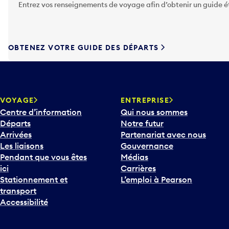
Entrez vos renseignements de voyage afin d’obtenir un guide 
z
s
u
r
OBTENEZ VOTRE GUIDE DES DÉPARTS
l
a
t
o
u
VOYAGE
ENTREPRISE
c
Centre d’information
Qui nous sommes
h
Départs
Notre futur
e
Arrivées
Partenariat avec nous
F
Les liaisons
Gouvernance
l
Pendant que vous êtes
Médias
è
ici
Carrières
c
Stationnement et
L’emploi à Pearson
h
transport
e
Accessibilité
v
e