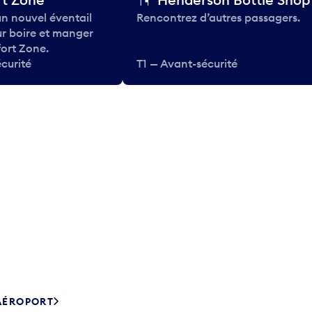
n nouvel éventail
Rencontrez d’autres passagers.
ur boire et manger
ort Zone.
curité
T1 — Avant-sécurité
’AÉROPORT