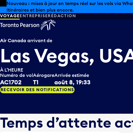
Skip to offers
Passer au contenu principal
Les aubaines estivales sont arrivées chez Pearson. Maga
VOYAGE
ENTREPRISE
RÉDACTION
Air Canada
arrivant de
Las Vegas, US
À L’HEURE
Numéro de vol
Aérogare
Arrivée estimée
AC1702
T1
août 8, 19:33
RECEVOIR DES NOTIFICATIONS
Temps d’attente ac