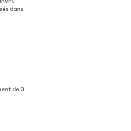
inent
isés dans
ment de 3