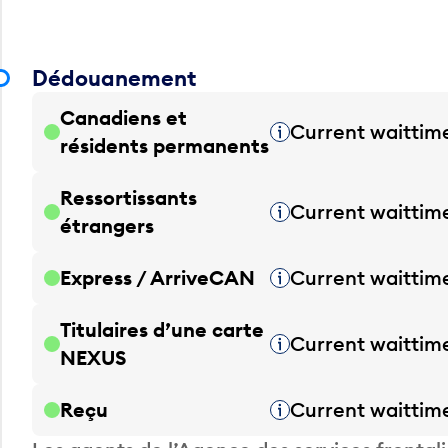
Dédouanement
Canadiens et
Current waittim
Infobulle
résidents permanents
Ressortissants
Current waittim
Infobulle
étrangers
Express / ArriveCAN
Current waittim
Infobulle
Titulaires d’une carte
Current waittim
Infobulle
NEXUS
Reçu
Current waittim
Infobulle