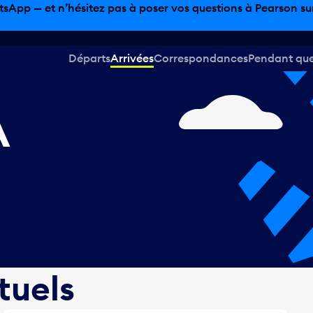
sinage hors taxes, offres gastronomiques et bien plus encor
Départs
Arrivées
Correspondances
Pendant que 
A
tuels