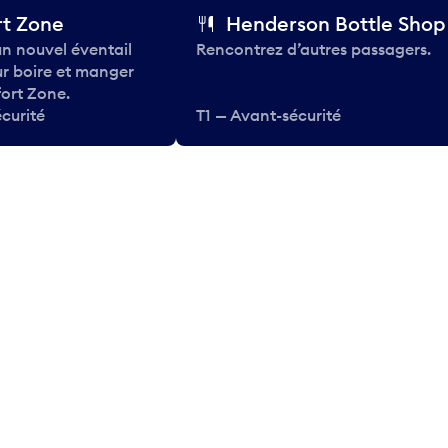
t Zone
Henderson Bottle Shop
n nouvel éventail
Rencontrez d’autres passagers.
ur boire et manger
ort Zone.
curité
T1 — Avant-sécurité