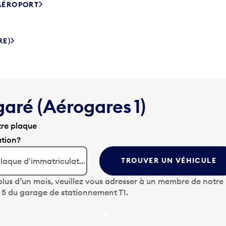
’AÉROPORT
RE)
garé (Aérogares 1)
tre plaque
ation?
TROUVER UN VÉHICULE
lus d’un mois, veuillez vous adresser à un membre de notre
u 5 du garage de stationnement T1.