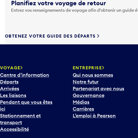
Planifiez votre voyage de retour
e
Entrez vos renseignements de voyage afin d’obtenir un guide 
z
s
u
r
OBTENEZ VOTRE GUIDE DES DÉPARTS
l
a
t
o
u
VOYAGE
ENTREPRISE
c
Centre d’information
Qui nous sommes
h
Départs
Notre futur
e
Arrivées
Partenariat avec nous
F
Les liaisons
Gouvernance
l
Pendant que vous êtes
Médias
è
ici
Carrières
c
Stationnement et
L’emploi à Pearson
h
transport
e
Accessibilité
v