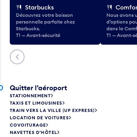
Starbucks
Comfor
Découvrez votre boisson
Nous avons u
personnelle parfaite chez
d’options po
Starbucks.
dans la Comf
T1 — Avant-sécurité
T1 — Avant-sé
Précédent
Quitter l’aéroport
STATIONNEMENT
TAXIS ET LIMOUSINES
TRAIN VERS LA VILLE (UP EXPRESS)
LOCATION DE VOITURES
COVOITURAGE
NAVETTES D’HÔTEL