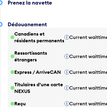
Prenez la navette
Dédouanement
Canadiens et
Current waittim
Infobulle
résidents permanents
Ressortissants
Current waittim
Infobulle
étrangers
Express / ArriveCAN
Current waittim
Infobulle
Titulaires d’une carte
Current waittim
Infobulle
NEXUS
Reçu
Current waittim
Infobulle