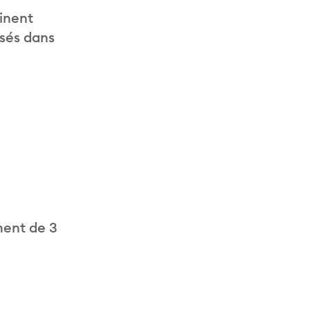
inent
isés dans
ment de 3