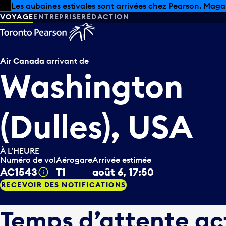
Skip to offers
Passer au contenu principal
Les aubaines estivales sont arrivées chez Pearson. Maga
VOYAGE
ENTREPRISE
RÉDACTION
Air Canada
arrivant de
Washington
(Dulles), USA
À L’HEURE
Numéro de vol
Aérogare
Arrivée estimée
AC1543
T1
août 6, 17:50
Infobulle
RECEVOIR DES NOTIFICATIONS
Temps d’attente ac