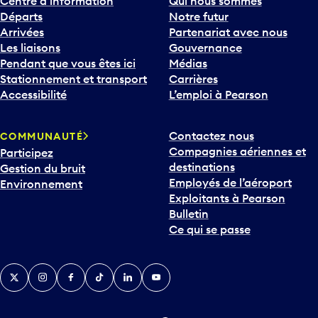
Centre d’information
Qui nous sommes
Départs
Notre futur
Arrivées
Partenariat avec nous
Les liaisons
Gouvernance
Pendant que vous êtes ici
Médias
Stationnement et transport
Carrières
Accessibilité
L’emploi à Pearson
Contactez nous
COMMUNAUTÉ
Compagnies aériennes et
Participez
destinations
Gestion du bruit
Employés de l’aéroport
Environnement
Exploitants à Pearson
Bulletin
Ce qui se passe
Twitter
Instagram
Facebook
TikTok
LinkedIn
YouTube