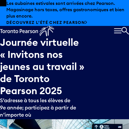
Skip to offers
Passer au contenu principal
Les aubaines estivales sont arrivées chez Pearson.
Magasinage hors taxes, offres gastronomiques et bien
plus encore.
DÉCOUVREZ L’ÉTÉ CHEZ PEARSON
MEN
R
Journée
virtuelle
«
Invitons
nos
jeunes
au
travail
»
de
Toronto
Pearson
2025
S’adresse à tous les élèves de
9e année; participez à partir de
n’importe où