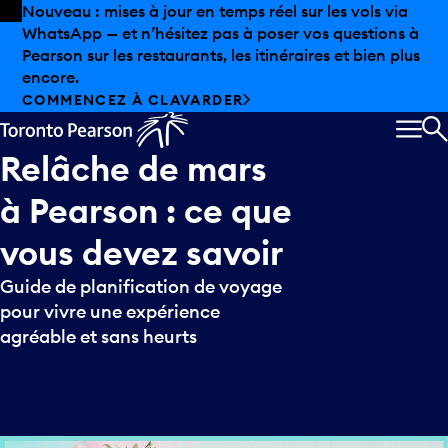
Skip to offers
Passer au contenu principal
Les aubaines estivales sont arrivées chez Pearson.
Magasinage hors taxes, offres gastronomiques et bien
plus encore.
DÉCOUVREZ L’ÉTÉ CHEZ PEARSON
MEN
R
Relâche
de
mars
à
Pearson
:
ce
que
vous
devez
savoir
Guide de planification de voyage
pour vivre une expérience
agréable et sans heurts