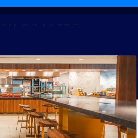
lon
du
Plaza