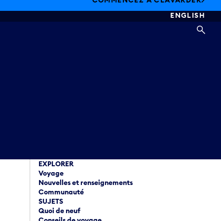
COMMENCEZ À CLAVARDER
ENGLISH
REC
EXPLORER
Voyage
Nouvelles et renseignements
Communauté
SUJETS
Quoi de neuf
Conseils de voyage