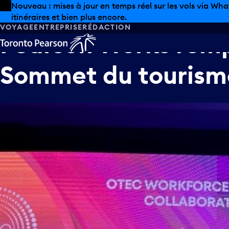
Skip to offers
Passer au contenu principal
Nouveau : mises à jour en temps réel sur les vols via Wha
itinéraires et bien plus encore.
VOYAGE
ENTREPRISE
RÉDACTION
Pearson
Works
rem
Sommet
du
tourism