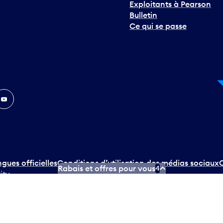
Exploitants à Pearson
Bulletin
Ce qui se passe
In
ouTube
ngues officielles
Conditions d’utilisation des médias sociaux
C
Rabais et offres pour vous
4
ity.