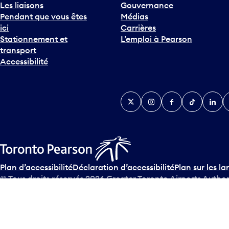
Les liaisons
Gouvernance
Pendant que vous êtes
Médias
ici
Carrières
Stationnement et
L’emploi à Pearson
transport
Accessibilité
Twitter
Instagram
Facebook
TikTok
Linked
Y
Plan d’accessibilité
Déclaration d’accessibilité
Plan sur les la
© Tous droits réservés
2026
Greater Toronto Airports Author