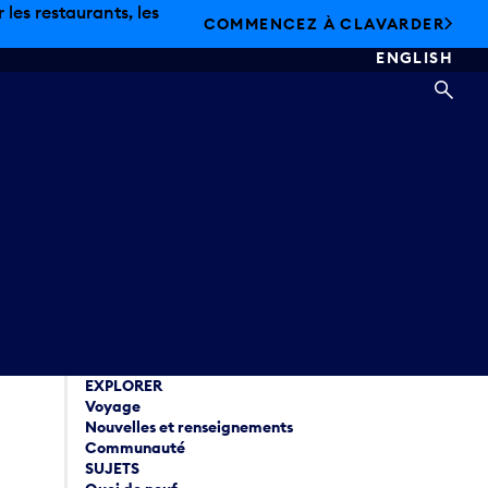
les restaurants, les
COMMENCEZ À CLAVARDER
ENGLISH
REC
EXPLORER
Voyage
Nouvelles et renseignements
Communauté
SUJETS