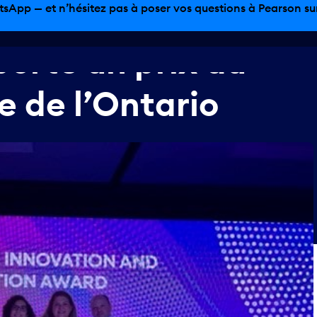
tsApp — et n’hésitez pas à poser vos questions à Pearson sur 
porte
un
prix
au
e
de
l’Ontario