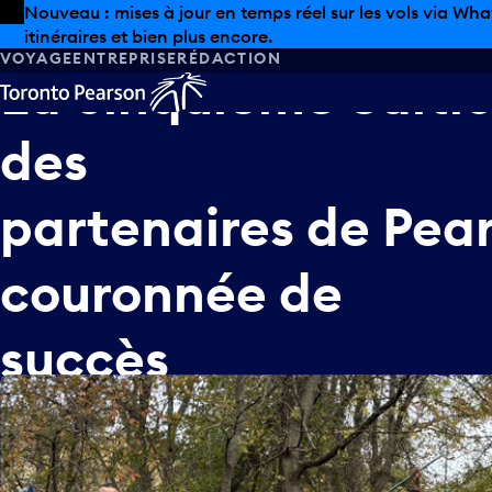
Skip to offers
Passer au contenu principal
Nouveau : mises à jour en temps réel sur les vols via Wha
itinéraires et bien plus encore.
VOYAGE
ENTREPRISE
RÉDACTION
La
cinquième
éditi
des
partenaires
de
Pea
couronnée
de
succès