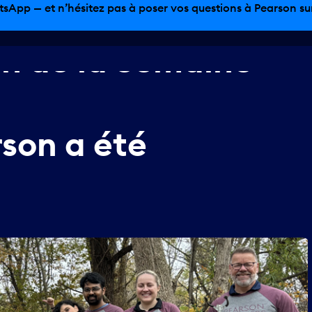
tsApp — et n’hésitez pas à poser vos questions à Pearson sur 
on
de
la
Semaine
rson
a
été