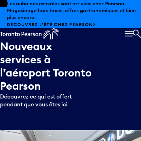
Skip to offers
Passer au contenu principal
Les aubaines estivales sont arrivées chez Pearson.
Magasinage hors taxes, offres gastronomiques et bien
plus encore.
DÉCOUVREZ L’ÉTÉ CHEZ PEARSON
MEN
R
Nouveaux
services
à
l’aéroport
Toronto
Pearson
Découvrez ce qui est offert
pendant que vous êtes ici