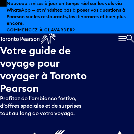
Skip to offers
Passer au contenu principal
Nouveau : mises à jour en temps réel sur les vols via
WhatsApp — et n’hésitez pas à poser vos questions à
Pearson sur les restaurants, les itinéraires et bien plus
encore.
COMMENCEZ À CLAVARDER
MEN
R
Votre
guide
de
voyage
pour
voyager
à
Toronto
Pearson
Profitez de l’ambiance festive,
d’offres spéciales et de surprises
tout au long de votre voyage.