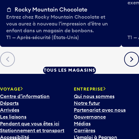
exem
Rocky Mountain Chocolate
Entrez chez Rocky Mountain Chocolate et
vous aurez à nouveau l’impression d’être un
enfant dans un magasin de bonbons.
T1 — Après-sécurité (États-Unis)
T1 — 
Précédent
Suiva
TOUS LES MAGASINS
VOYAGE
ENTREPRISE
Centre d’information
Qui nous sommes
Départs
Notre futur
Arrivées
Partenariat avec nous
Les liaisons
Gouvernance
Pendant que vous êtes ici
Médias
Stationnement et transport
Carrières
Accessibilité
L’emploi à Pearson