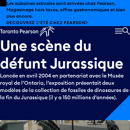
Skip to offers
Passer au contenu principal
Les aubaines estivales sont arrivées chez Pearson.
Magasinage hors taxes, offres gastronomiques et bien
plus encore.
DÉCOUVREZ L’ÉTÉ CHEZ PEARSON
MEN
R
Une
scène
du
défunt
Jurassique
Lancée en avril 2004 en partenariat avec le Musée
royal de l’Ontario, l’exposition présentait deux
modèles de la collection de fossiles de dinosaures de
la fin du Jurassique (il y a 150 millions d’années).