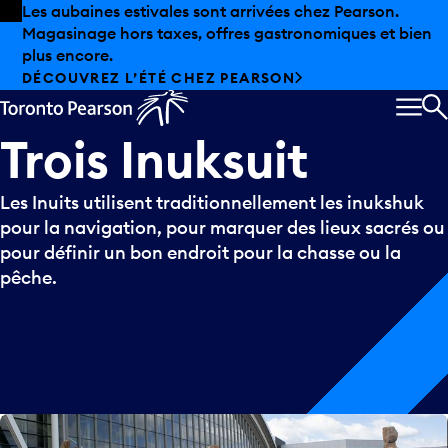
Skip to offers
Passer au contenu principal
Les aubaines estivales sont arrivées chez Pearson.
Magasinage hors taxes, offres gastronomiques et bien
plus encore.
DÉCOUVREZ L’ÉTÉ CHEZ PEARSON
MEN
R
Trois
Inuksuit
Les Inuits utilisent traditionnellement les inukshuk
pour la navigation, pour marquer des lieux sacrés ou
pour définir un bon endroit pour la chasse ou la
pêche.