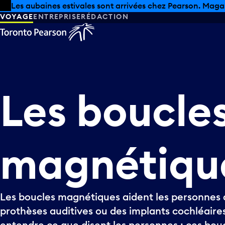
Skip to offers
Passer au contenu principal
Les aubaines estivales sont arrivées chez Pearson. Maga
VOYAGE
ENTREPRISE
RÉDACTION
Les
boucle
magnétiqu
Les boucles magnétiques aident les personnes 
prothèses auditives ou des implants cochléaire
entendre ce que disent les personnes : ces bouc