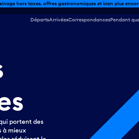
sinage hors taxes, offres gastronomiques et bien plus encor
Départs
Arrivées
Correspondances
Pendant que 
s
es
qui portent des
s à mieux
les réduisent le