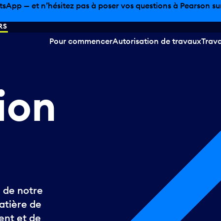
tsApp — et n’hésitez pas à poser vos questions à Pearson sur 
RS
Pour commencer
Autorisation de travaux
Trava
ion
é de notre
atière de
ent et de