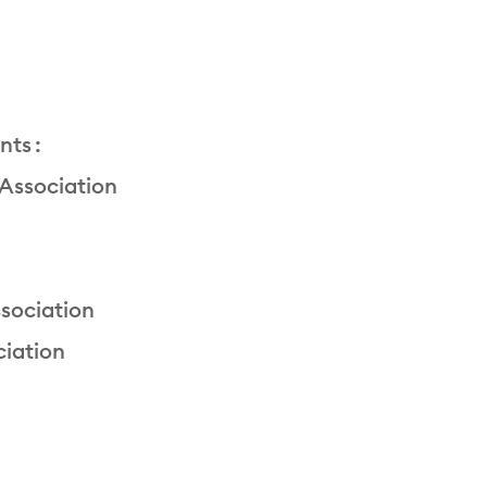
ts :
 Association
sociation
ciation