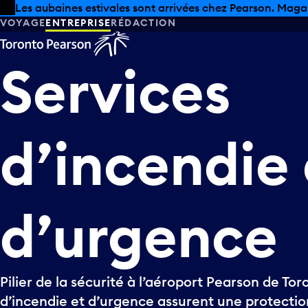
Skip to offers
Passer au contenu principal
Les aubaines estivales sont arrivées chez Pearson. Maga
VOYAGE
ENTREPRISE
RÉDACTION
Services
d’incendie
d’urgence
Pilier de la sécurité à l’aéroport Pearson de Tor
d’incendie et d’urgence assurent une protectio