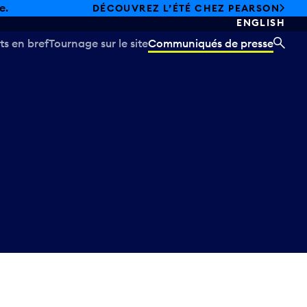
e.
DÉCOUVREZ L’ÉTÉ CHEZ PEARSON
ENGLISH
ts en bref
Tournage sur le site
Communiqués de presse
REC