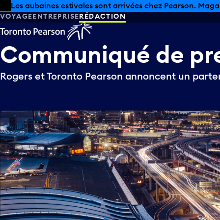
Skip to offers
Passer au contenu principal
Les aubaines estivales sont arrivées chez Pearson. Maga
VOYAGE
ENTREPRISE
RÉDACTION
Communiqué
de
pr
Rogers et Toronto Pearson annoncent un parten