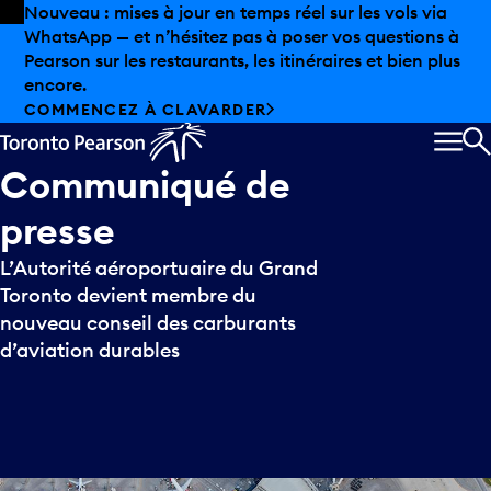
Skip to offers
Passer au contenu principal
Nouveau : mises à jour en temps réel sur les vols via
WhatsApp — et n’hésitez pas à poser vos questions à
Pearson sur les restaurants, les itinéraires et bien plus
encore.
COMMENCEZ À CLAVARDER
MEN
R
Communiqué
de
presse
L’Autorité aéroportuaire du Grand
Toronto devient membre du
nouveau conseil des carburants
d’aviation durables