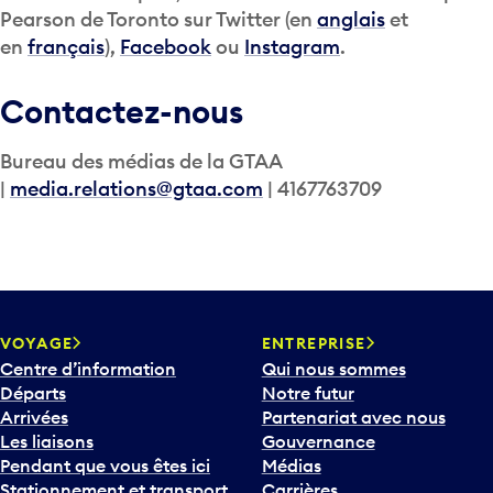
Pearson de Toronto sur Twitter (en
anglais
et
en
français
),
Facebook
ou
Instagram
.
Contactez-nous
Bureau des médias de la GTAA
|
media.relations@gtaa.com
| 4167763709
VOYAGE
ENTREPRISE
Centre d’information
Qui nous sommes
Départs
Notre futur
Arrivées
Partenariat avec nous
Les liaisons
Gouvernance
Pendant que vous êtes ici
Médias
Stationnement et transport
Carrières