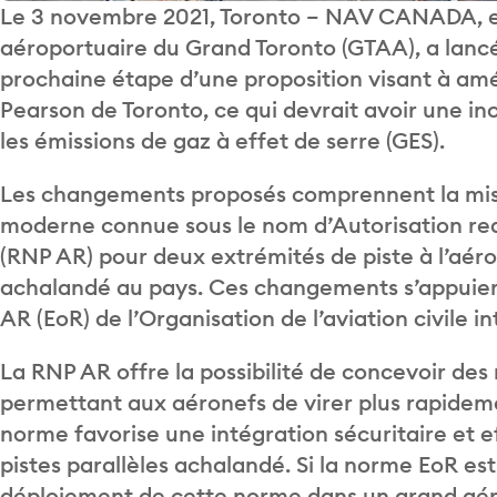
Le 3 novembre 2021, Toronto – NAV CANADA, en
aéroportuaire du Grand Toronto (GTAA), a lan
prochaine étape d’une proposition visant à amél
Pearson de Toronto, ce qui devrait avoir une inc
les émissions de gaz à effet de serre (GES).
Les changements proposés comprennent la mis
moderne connue sous le nom d’Autorisation requ
(RNP AR) pour deux extrémités de piste à l’aéro
achalandé au pays. Ces changements s’appuiero
AR (EoR) de l’Organisation de l’aviation civile i
La RNP AR offre la possibilité de concevoir des 
permettant aux aéronefs de virer plus rapidemen
norme favorise une intégration sécuritaire et 
pistes parallèles achalandé. Si la norme EoR est
déploiement de cette norme dans un grand aéro