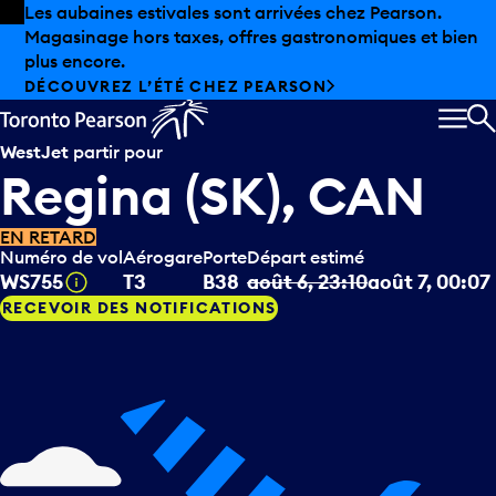
Skip to offers
Passer au contenu principal
Les aubaines estivales sont arrivées chez Pearson.
Magasinage hors taxes, offres gastronomiques et bien
plus encore.
DÉCOUVREZ L’ÉTÉ CHEZ PEARSON
MEN
R
WestJet
partir pour
Regina (SK), CAN
EN RETARD
Numéro de vol
Aérogare
Porte
Départ estimé
Infobulle
WS755
T3
B38
août 6, 23:10
août 7, 00:07
RECEVOIR DES NOTIFICATIONS