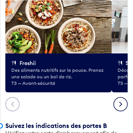
Freshii
St
Des aliments nutritifs sur le pouce. Prenez
Découv
une salade ou un bol de riz.
parfai
T3 — Avant-sécurité
T3 — A
Précédent
Suivant
Suivez les indications des portes B