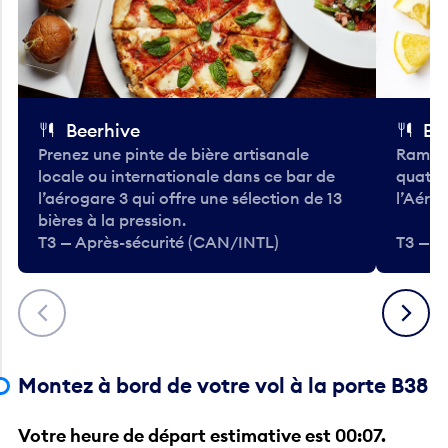
Beerhive
Bo
Prenez une pinte de bière artisanale
Ramass
locale ou internationale dans ce bar de
quatre
l’aérogare 3 qui offre une sélection de 13
l’Aéro
bières à la pression.
T3 — Après-sécurité (CAN/INTL)
T3 — A
Précédent
Suivant
Montez à bord de votre vol à la porte B38
Votre heure de départ estimative est 00:07.