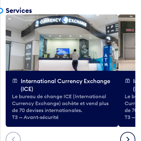
Services
International Currency Exchange
In
(ICE)
(IC
Le bureau de change ICE (International
Le bur
Currency Exchange) achète et vend plus
Curren
de 70 devises internationales.
de 70 
T3 — Avant-sécurité
T3 — A
Précédent
Suivant