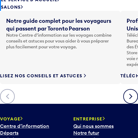
SALONS
Notre guide complet pour les voyageurs
Prof
qui passent par Toronto Pearson
Uni
Notre Centre d’information sur les voyages combine
Téléc
conseils et astuces pour vous aider à vous préparer
Burea
plus facilement pour votre voyage.
des É
Store
voie 
expér
LISEZ NOS CONSEILS ET ASTUCES
TÉLÉC
Précédent
Suiva
VOYAGE
ENTREPRISE
Centre d’information
Qui nous sommes
Départs
Notre futur