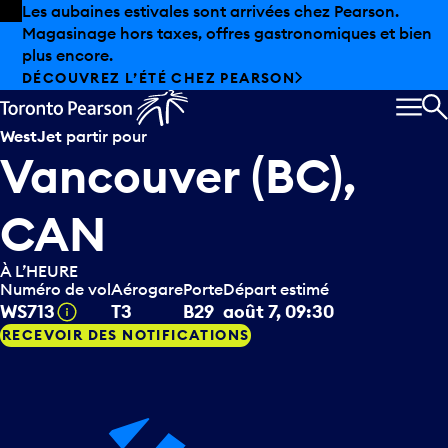
Skip to offers
Passer au contenu principal
Les aubaines estivales sont arrivées chez Pearson.
Magasinage hors taxes, offres gastronomiques et bien
plus encore.
DÉCOUVREZ L’ÉTÉ CHEZ PEARSON
MEN
R
WestJet
partir pour
Vancouver (BC),
CAN
À L’HEURE
Numéro de vol
Aérogare
Porte
Départ estimé
Infobulle
WS713
T3
B29
août 7, 09:30
RECEVOIR DES NOTIFICATIONS