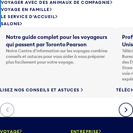
VOYAGER AVEC DES ANIMAUX DE COMPAGNIE
VOYAGE EN FAMILLE
LE SERVICE D’ACCUEIL
SALONS
Notre guide complet pour les voyageurs
Prof
qui passent par Toronto Pearson
Uni
Notre Centre d’information sur les voyages combine
Téléc
conseils et astuces pour vous aider à vous préparer
Burea
plus facilement pour votre voyage.
des É
Store
voie 
expér
LISEZ NOS CONSEILS ET ASTUCES
TÉLÉC
Précédent
Suiva
VOYAGE
ENTREPRISE