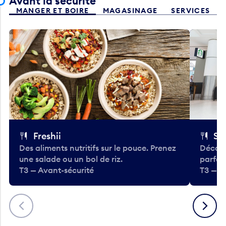
Avant la sécurité
MANGER ET BOIRE
MAGASINAGE
SERVICES
Freshii
St
Des aliments nutritifs sur le pouce. Prenez
Découv
une salade ou un bol de riz.
parfai
T3 — Avant-sécurité
T3 — A
Précédent
Suivant