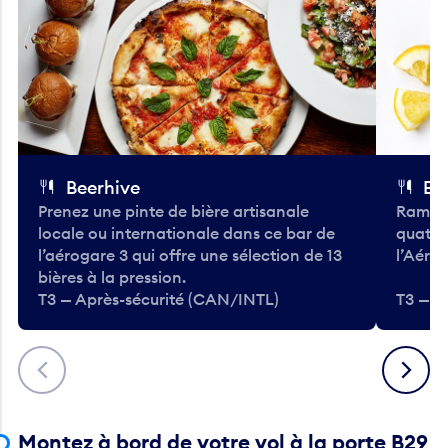
Beerhive
Bo
Prenez une pinte de bière artisanale
Ramass
locale ou internationale dans ce bar de
quatre
l’aérogare 3 qui offre une sélection de 13
l’Aéro
bières à la pression.
T3 — Après-sécurité (CAN/INTL)
T3 — A
Précédent
Suivant
Montez à bord de votre vol à la porte B29