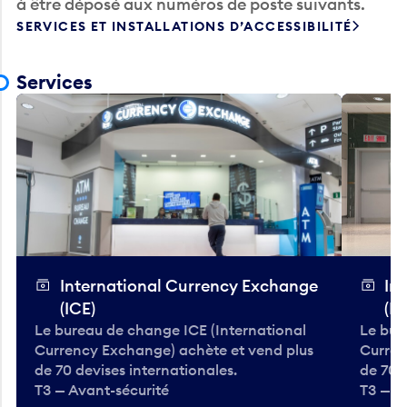
à être déposé aux numéros de poste suivants.
SERVICES ET INSTALLATIONS D’ACCESSIBILITÉ
Services
International Currency Exchange
In
(ICE)
(IC
Le bureau de change ICE (International
Le bur
Currency Exchange) achète et vend plus
Curren
de 70 devises internationales.
de 70 
T3 — Avant-sécurité
T3 — A