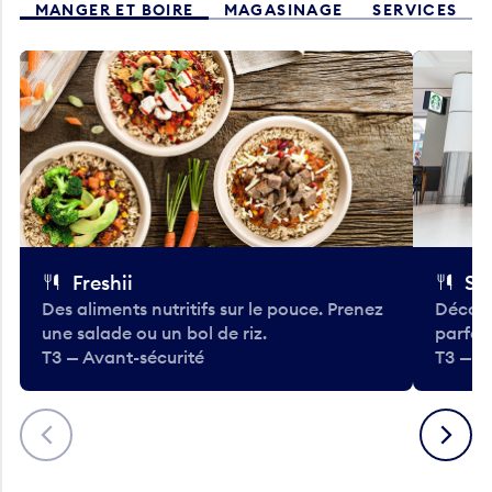
MANGER ET BOIRE
MAGASINAGE
SERVICES
Freshii
St
Des aliments nutritifs sur le pouce. Prenez
Découv
une salade ou un bol de riz.
parfai
T3 — Avant-sécurité
T3 — A
Précédent
Suivant