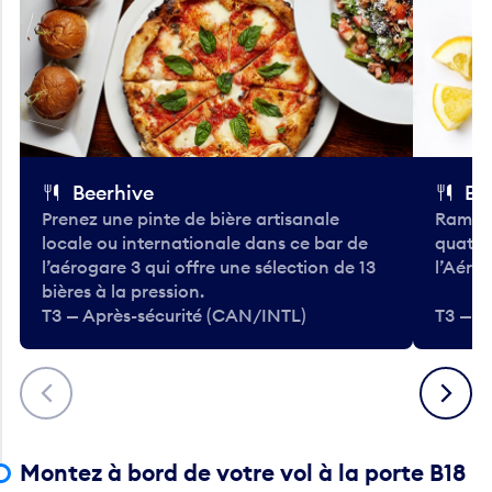
Beerhive
Bo
Prenez une pinte de bière artisanale
Ramass
locale ou internationale dans ce bar de
quatre
l’aérogare 3 qui offre une sélection de 13
l’Aéro
bières à la pression.
T3 — Après-sécurité (CAN/INTL)
T3 — A
Précédent
Suivant
Montez à bord de votre vol à la porte B18