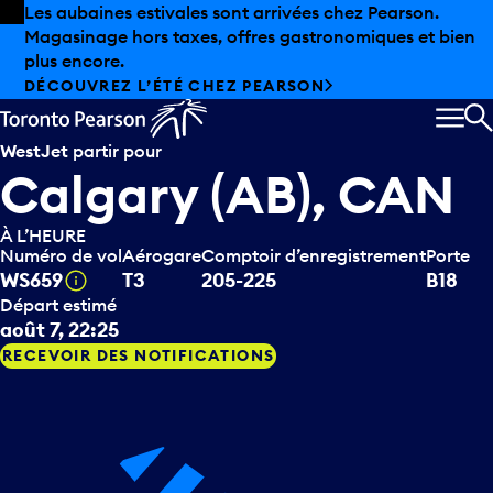
Skip to offers
Passer au contenu principal
Les aubaines estivales sont arrivées chez Pearson.
Magasinage hors taxes, offres gastronomiques et bien
plus encore.
DÉCOUVREZ L’ÉTÉ CHEZ PEARSON
MEN
R
WestJet
partir pour
Calgary (AB), CAN
À L’HEURE
Numéro de vol
Aérogare
Comptoir d’enregistrement
Porte
Infobulle
WS659
T3
205-225
B18
Départ estimé
août 7, 22:25
RECEVOIR DES NOTIFICATIONS