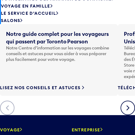
VOYAGE EN FAMILLE
LE SERVICE D’ACCUEIL
SALONS
Notre guide complet pour les voyageurs
Prof
qui passent par Toronto Pearson
Uni
Notre Centre d’information sur les voyages combine
Téléc
conseils et astuces pour vous aider à vous préparer
Burea
plus facilement pour votre voyage.
des É
Store
voie 
expér
LISEZ NOS CONSEILS ET ASTUCES
TÉLÉC
Précédent
Suiva
VOYAGE
ENTREPRISE