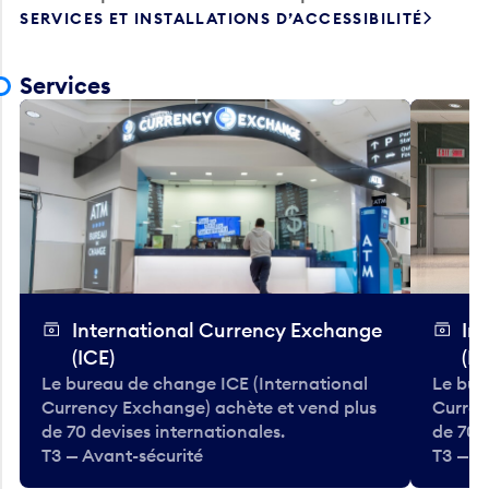
SERVICES ET INSTALLATIONS D’ACCESSIBILITÉ
Services
International Currency Exchange
In
(ICE)
(IC
Le bureau de change ICE (International
Le bur
Currency Exchange) achète et vend plus
Curren
de 70 devises internationales.
de 70 
T3 — Avant-sécurité
T3 — A