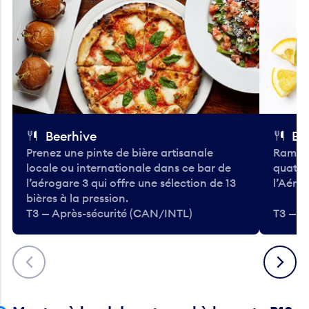
Beerhive
Bo
Prenez une pinte de bière artisanale
Ramass
locale ou internationale dans ce bar de
quatre
l’aérogare 3 qui offre une sélection de 13
l’Aéro
bières à la pression.
T3 — Après-sécurité (CAN/INTL)
T3 — A
Précédent
Suivant
Montez à bord de votre vol à la porte B18