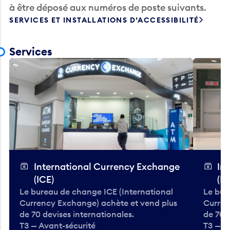
SERVICES ET INSTALLATIONS D’ACCESSIBILITÉ
Services
International Currency Exchange
In
(ICE)
(IC
Le bureau de change ICE (International
Le bur
Currency Exchange) achète et vend plus
Curren
de 70 devises internationales.
de 70 
T3 — Avant-sécurité
T3 — A