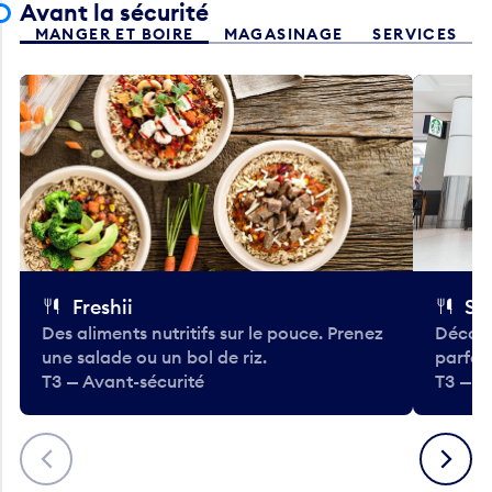
MANGER ET BOIRE
MAGASINAGE
SERVICES
Freshii
St
Des aliments nutritifs sur le pouce. Prenez
Découv
une salade ou un bol de riz.
parfai
T3 — Avant-sécurité
T3 — A
Précédent
Suivant