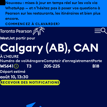
Skip to offers
Passer au contenu principal
Les aubaines estivales sont arrivées chez Pearson.
Magasinage hors taxes, offres gastronomiques et bien
plus encore.
DÉCOUVREZ L’ÉTÉ CHEZ PEARSON
MEN
R
WestJet
partir pour
Calgary (AB), CAN
À L’HEURE
Numéro de vol
Aérogare
Comptoir d’enregistrement
Porte
Infobulle
WS641
T3
205-225
B18
Départ estimé
août 10, 13:30
RECEVOIR DES NOTIFICATIONS