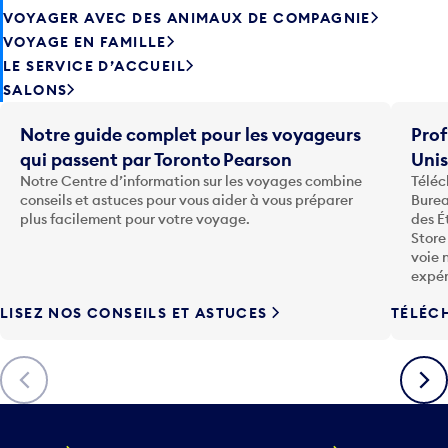
VOYAGE EN FAMILLE
LE SERVICE D’ACCUEIL
SALONS
Notre guide complet pour les voyageurs
Prof
qui passent par Toronto Pearson
Uni
Notre Centre d’information sur les voyages combine
Téléc
conseils et astuces pour vous aider à vous préparer
Burea
plus facilement pour votre voyage.
des É
Store
voie 
expér
LISEZ NOS CONSEILS ET ASTUCES
TÉLÉC
Précédent
Suiva
VOYAGE
ENTREPRISE