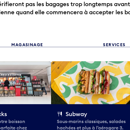
ifieront pas les bagages trop longtemps avant
rienne quand elle commencera à accepter les b
MAGASINAGE
SERVICES
cks
Subway
tre boisson
Sous-marins classiques, salades
parfaite chez
hachées et plus à l’aérogare 3.