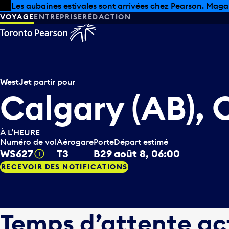
Skip to offers
Passer au contenu principal
Les aubaines estivales sont arrivées chez Pearson. Maga
VOYAGE
ENTREPRISE
RÉDACTION
WestJet
partir pour
Calgary (AB),
À L’HEURE
Numéro de vol
Aérogare
Porte
Départ estimé
WS627
T3
B29
août 8, 06:00
Infobulle
RECEVOIR DES NOTIFICATIONS
Temps d’attente ac