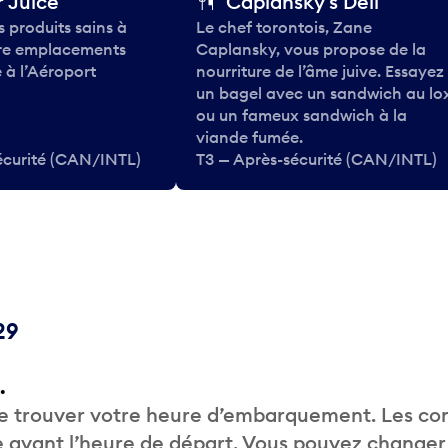
 Juice
Caplansky's Deli
 produits sains à
Le chef torontois, Zane
tre emplacements
Caplansky, vous propose de la
 à l’Aéroport
nourriture de l’âme juive. Essayez
un bagel avec un sandwich au lo
ou un fameux sandwich à la
viande fumée.
écurité (CAN/INTL)
T3 — Après-sécurité (CAN/INTL)
29
.
de trouver votre heure d’embarquement. Les c
 avant l’heure de départ. Vous pouvez changer