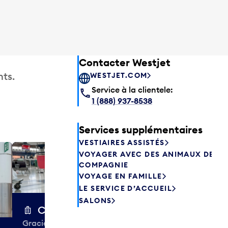
Contacter Westjet
ts.
WESTJET.COM
Service à la clientele:
1 (888) 937-8538
Services supplémentaires
VESTIAIRES ASSISTÉS
VOYAGER AVEC DES ANIMAUX DE
Excess 
COMPAGNIE
Entreposez en 
VOYAGE EN FAMILLE
sacs ou votre
LE SERVICE D’ACCUEIL
quelques heur
SALONS
semaines. Offr
Chariots à bagages
colis et de tr
Gracieuseté de la CIBC,
à destination 