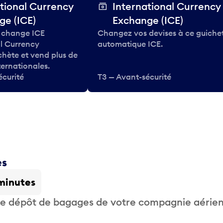
tional Currency
International Currency
ge (ICE)
Exchange (ICE)
 change ICE
Changez vos devises à ce guiche
al Currency
automatique ICE.
hète et vend plus de
ternationales.
écurité
T3 — Avant-sécurité
es
minutes
 de dépôt de bagages de votre compagnie aérie