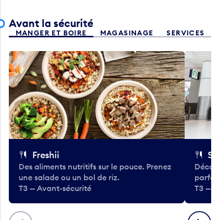
Avant la sécurité
MANGER ET BOIRE
MAGASINAGE
SERVICES
Freshii
St
Des aliments nutritifs sur le pouce. Prenez
Découv
une salade ou un bol de riz.
parfai
T3 — Avant-sécurité
T3 — A
Précédent
Suivant