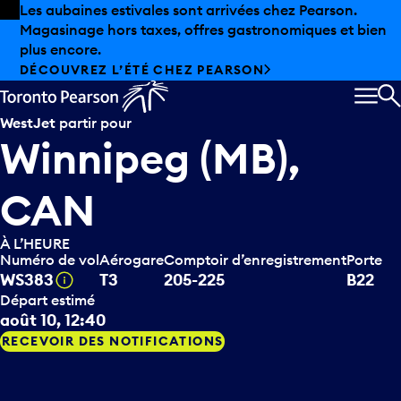
Skip to offers
Passer au contenu principal
Les aubaines estivales sont arrivées chez Pearson.
Magasinage hors taxes, offres gastronomiques et bien
plus encore.
DÉCOUVREZ L’ÉTÉ CHEZ PEARSON
MEN
R
WestJet
partir pour
Winnipeg (MB),
CAN
À L’HEURE
Numéro de vol
Aérogare
Comptoir d’enregistrement
Porte
Infobulle
WS383
T3
205-225
B22
Départ estimé
août 10, 12:40
RECEVOIR DES NOTIFICATIONS