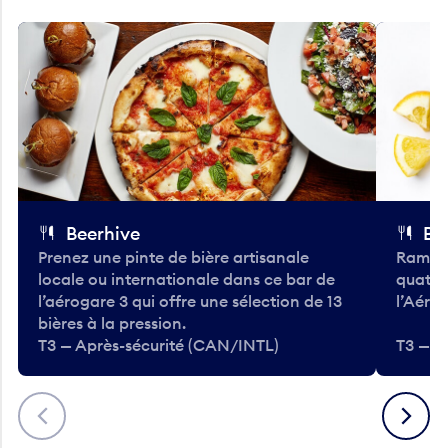
Beerhive
Bo
Prenez une pinte de bière artisanale
Ramass
locale ou internationale dans ce bar de
quatre
l’aérogare 3 qui offre une sélection de 13
l’Aéro
bières à la pression.
T3 — Après-sécurité (CAN/INTL)
T3 — A
Précédent
Suivant