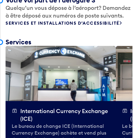
Votre vol part de l’aérogare 3
Quelqu’un vous dépose à l’aéroport? Demandez
à être déposé aux numéros de poste suivants.
SERVICES ET INSTALLATIONS D’ACCESSIBILITÉ
Services
International Currency Exchange
In
(ICE)
(IC
Le bureau de change ICE (International
Le bur
Currency Exchange) achète et vend plus
Curren