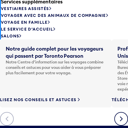
Services supplémentaires
VESTIAIRES ASSISTÉS
VOYAGER AVEC DES ANIMAUX DE COMPAGNIE
VOYAGE EN FAMILLE
LE SERVICE D’ACCUEIL
SALONS
Notre guide complet pour les voyageurs
Prof
qui passent par Toronto Pearson
Uni
Notre Centre d’information sur les voyages combine
Téléc
conseils et astuces pour vous aider à vous préparer
Burea
plus facilement pour votre voyage.
des É
Store
voie 
expér
LISEZ NOS CONSEILS ET ASTUCES
TÉLÉC
Précédent
Suiva