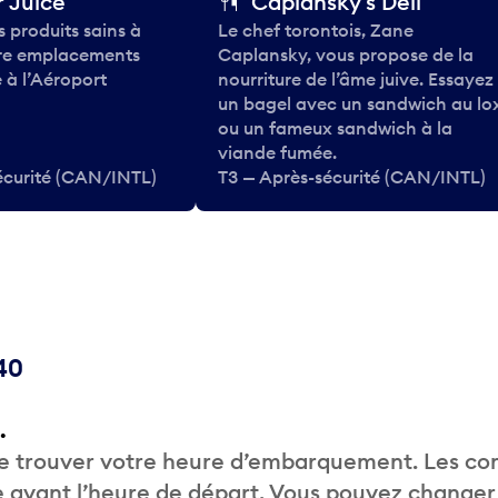
 Juice
Caplansky's Deli
 produits sains à
Le chef torontois, Zane
tre emplacements
Caplansky, vous propose de la
 à l’Aéroport
nourriture de l’âme juive. Essayez
un bagel avec un sandwich au lo
ou un fameux sandwich à la
viande fumée.
écurité (CAN/INTL)
T3 — Après-sécurité (CAN/INTL)
40
.
de trouver votre heure d’embarquement. Les c
 avant l’heure de départ. Vous pouvez changer