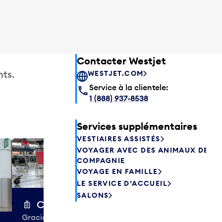
Contacter Westjet
ts.
WESTJET.COM
Service à la clientele:
1 (888) 937-8538
Services supplémentaires
VESTIAIRES ASSISTÉS
VOYAGER AVEC DES ANIMAUX DE
Excess 
COMPAGNIE
Entreposez en 
VOYAGE EN FAMILLE
sacs ou votre
LE SERVICE D’ACCUEIL
quelques heur
SALONS
semaines. Offr
Chariots à bagages
colis et de tr
Gracieuseté de la CIBC,
à destination 