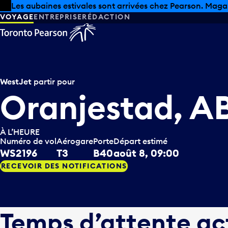
Skip to offers
Passer au contenu principal
Les aubaines estivales sont arrivées chez Pearson. Maga
VOYAGE
ENTREPRISE
RÉDACTION
WestJet
partir pour
Oranjestad, 
À L’HEURE
Numéro de vol
Aérogare
Porte
Départ estimé
WS2196
T3
B40
août 8, 09:00
RECEVOIR DES NOTIFICATIONS
Temps d’attente ac