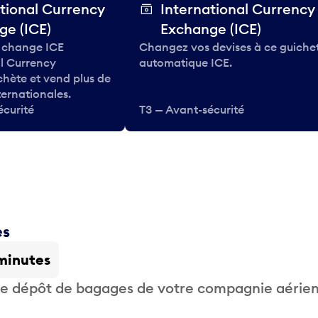
tional Currency
International Currency
ge (ICE)
Exchange (ICE)
 change ICE
Changez vos devises à ce guiche
al Currency
automatique ICE.
hète et vend plus de
ternationales.
écurité
T3 — Avant-sécurité
es
minutes
 de dépôt de bagages de votre compagnie aérie