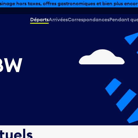
sinage hors taxes, offres gastronomiques et bien plus encor
Départs
Arrivées
Correspondances
Pendant que 
ABW
tuels