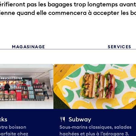
ifieront pas les bagages trop longtemps avant
rienne quand elle commencera à accepter les b
MAGASINAGE
SERVICES
cks
Subway
tre boisson
Sous-marins classiques, salades
parfaite chez
hachées et plus à l’aérogare 3.