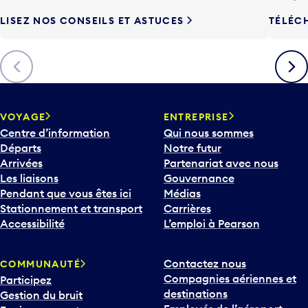
LISEZ NOS CONSEILS ET ASTUCES
TÉLÉC
Précédent
Suiva
VOYAGE
ENTREPRISE
Centre d’information
Qui nous sommes
Départs
Notre futur
Arrivées
Partenariat avec nous
Les liaisons
Gouvernance
Pendant que vous êtes ici
Médias
Stationnement et transport
Carrières
Accessibilité
L’emploi à Pearson
Contactez nous
COMMUNAUTÉ
Compagnies aériennes et
Participez
destinations
Gestion du bruit