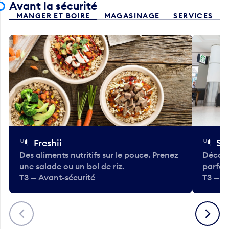
Avant la sécurité
MANGER ET BOIRE
MAGASINAGE
SERVICES
Freshii
St
Des aliments nutritifs sur le pouce. Prenez
Découv
une salade ou un bol de riz.
parfai
T3 — Avant-sécurité
T3 — A
Précédent
Suivant