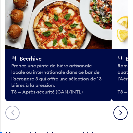
Beerhive
Bo
Prenez une pinte de bière artisanale
Ramass
locale ou internationale dans ce bar de
quatre
l’aérogare 3 qui offre une sélection de 13
l’Aéro
bières à la pression.
T3 — Après-sécurité (CAN/INTL)
T3 — A
Précédent
Suivant