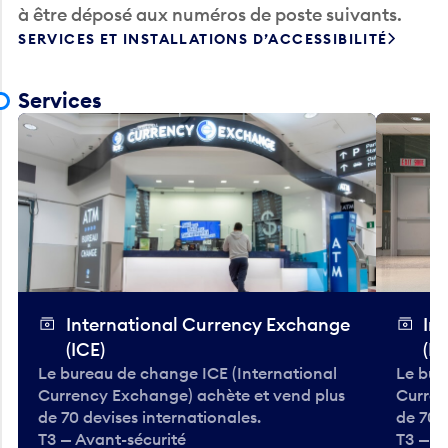
à être déposé aux numéros de poste suivants.
SERVICES ET INSTALLATIONS D’ACCESSIBILITÉ
Services
International Currency Exchange
In
(ICE)
(IC
Le bureau de change ICE (International
Le bur
Currency Exchange) achète et vend plus
Curren
de 70 devises internationales.
de 70 
T3 — Avant-sécurité
T3 — A