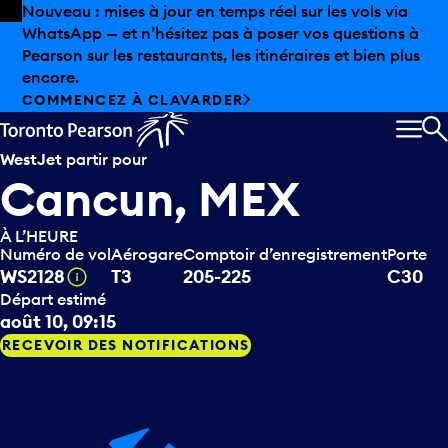
Skip to offers
Passer au contenu principal
Nouveau : mises à jour en temps réel sur les vols via
WhatsApp — et n’hésitez pas à poser vos questions à
Pearson sur les restaurants, les itinéraires et bien plus
encore.
COMMENCEZ À CLAVARDER
MEN
R
WestJet
partir pour
Cancun, MEX
À L’HEURE
Numéro de vol
Aérogare
Comptoir d’enregistrement
Porte
Infobulle
WS2128
T3
205-225
C30
Départ estimé
août 10, 09:15
RECEVOIR DES NOTIFICATIONS