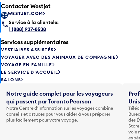
Contacter Westjet
WESTJET.COM
Service à la clientele:
1 (888) 937-8538
Services supplémentaires
VESTIAIRES ASSISTÉS
VOYAGER AVEC DES ANIMAUX DE COMPAGNIE
VOYAGE EN FAMILLE
LE SERVICE D’ACCUEIL
SALONS
Notre guide complet pour les voyageurs
Prof
qui passent par Toronto Pearson
Uni
Notre Centre d’information sur les voyages combine
Téléc
conseils et astuces pour vous aider à vous préparer
Burea
plus facilement pour votre voyage.
des É
Store
voie 
expér