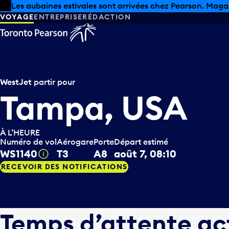
Skip to offers
Passer au contenu principal
Les aubaines estivales sont arrivées chez Pearson. Maga
VOYAGE
ENTREPRISE
RÉDACTION
WestJet
partir pour
Tampa, USA
À L’HEURE
Numéro de vol
Aérogare
Porte
Départ estimé
WS1140
T3
A8
août 7, 08:10
Infobulle
RECEVOIR DES NOTIFICATIONS
Temps d’attente ac