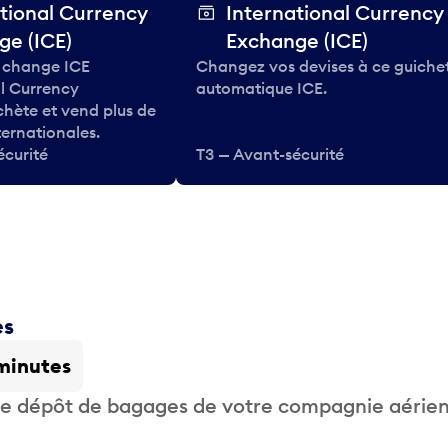
tional Currency
International Currency
ge (ICE)
Exchange (ICE)
 change ICE
Changez vos devises à ce guiche
al Currency
automatique ICE.
hète et vend plus de
ternationales.
écurité
T3 — Avant-sécurité
es
minutes
 de dépôt de bagages de votre compagnie aérie