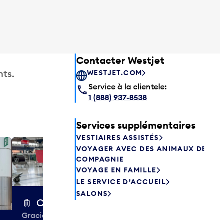
Contacter Westjet
ts.
WESTJET.COM
Service à la clientele:
1 (888) 937-8538
Services supplémentaires
VESTIAIRES ASSISTÉS
VOYAGER AVEC DES ANIMAUX DE
Excess 
COMPAGNIE
Entreposez en 
VOYAGE EN FAMILLE
sacs ou votre
LE SERVICE D’ACCUEIL
quelques heur
SALONS
semaines. Offr
Chariots à bagages
colis et de tr
Gracieuseté de la CIBC,
à destination 