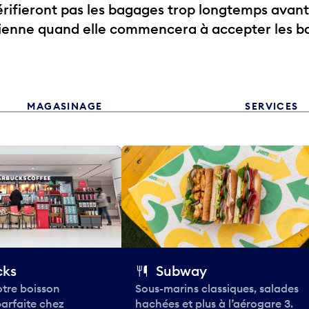
ifieront pas les bagages trop longtemps avant
rienne quand elle commencera à accepter les b
MAGASINAGE
SERVICES
cks
Subway
tre boisson
Sous-marins classiques, salades
parfaite chez
hachées et plus à l’aérogare 3.