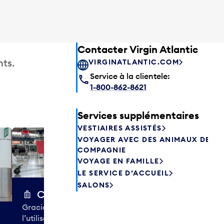
Contacter Virgin Atlantic
ts.
VIRGINATLANTIC.COM
Service à la clientele:
1-800-862-8621
Services supplémentaires
VESTIAIRES ASSISTÉS
VOYAGER AVEC DES ANIMAUX DE
Excess 
COMPAGNIE
Entreposez en 
VOYAGE EN FAMILLE
sacs ou votre
LE SERVICE D’ACCUEIL
quelques heur
SALONS
semaines. Offr
Chariots à bagages
colis et de tr
Gracieuseté de la CIBC,
à destination 
l’utilisation des chariots à