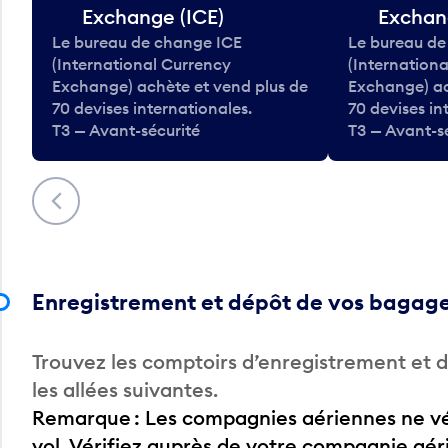
Exchange (ICE)
Exchan
Le bureau de change ICE
Le bureau de
(International Currency
(Internation
Exchange) achète et vend plus de
Exchange) ac
70 devises internationales.
70 devises in
T3 — Avant-sécurité
T3 — Avant-s
Précédent
Enregistrement et dépôt de vos bagag
Trouvez les comptoirs d’enregistrement et
les allées suivantes.
Remarque : Les compagnies aériennes ne vér
vol. Vérifiez auprès de votre compagnie aé