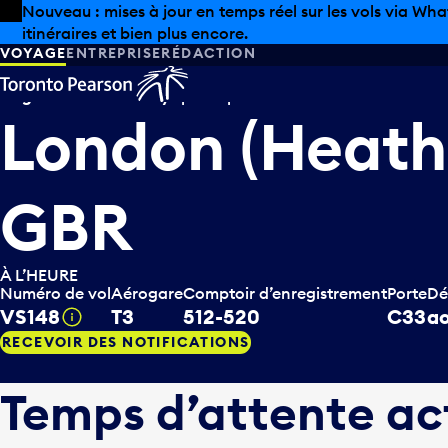
Skip to offers
Passer au contenu principal
Les aubaines estivales sont arrivées chez Pearson. Maga
VOYAGE
ENTREPRISE
RÉDACTION
Virgin Atlantic Airways
partir pour
London (Heath
GBR
À L’HEURE
Numéro de vol
Aérogare
Comptoir d’enregistrement
Porte
Dé
VS148
T3
512-520
C33
ao
Infobulle
RECEVOIR DES NOTIFICATIONS
Temps d’attente ac