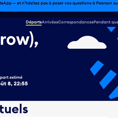
sinage hors taxes, offres gastronomiques et bien plus encor
Départs
Arrivées
Correspondances
Pendant que 
row),
part estimé
ût 8, 22:55
tuels