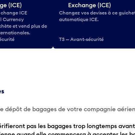
ge (ICE)
Exchange (ICE)
 change ICE
Changez vos devises à ce guiche
al Currency
automatique ICE.
hète et vend plus de
ternationales.
écurité
T3 — Avant-sécurité
es
 de dépôt de bagages de votre compagnie aérie
ifieront pas les bagages trop longtemps avant
rienne quand elle commencera à accepter les b