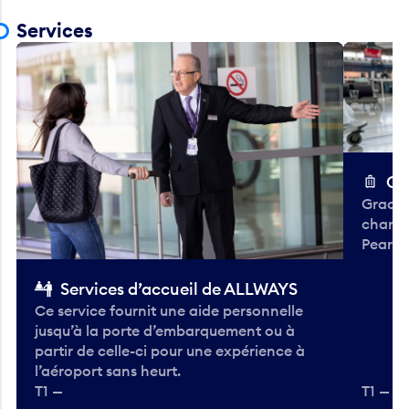
Services
Ch
Gracieu
chario
Pearso
Services d’accueil de ALLWAYS
Ce service fournit une aide personnelle
jusqu’à la porte d’embarquement ou à
partir de celle-ci pour une expérience à
l’aéroport sans heurt.
T1 —
T1 — A