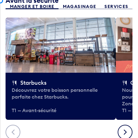
Avant la sécurité
MANGER ET BOIRE
MAGASINAGE
SERVICES
Starbucks
Co
Découvrez votre boisson personnelle
Nous a
parfaite chez Starbucks.
pour b
Zone.
T1 — Avant-sécurité
T1 — A
Précédent
Suivant