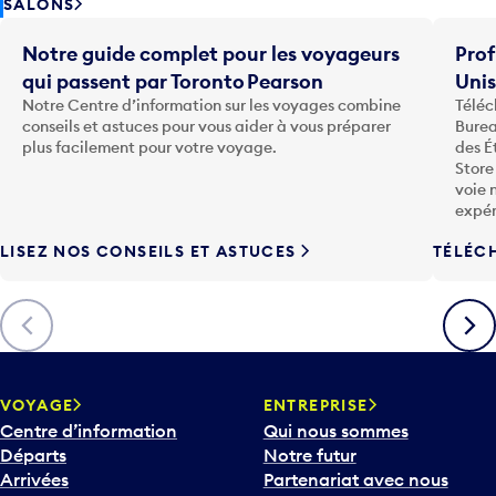
SALONS
Notre guide complet pour les voyageurs
Prof
qui passent par Toronto Pearson
Uni
Notre Centre d’information sur les voyages combine
Téléc
conseils et astuces pour vous aider à vous préparer
Burea
plus facilement pour votre voyage.
des É
Store
voie 
expér
LISEZ NOS CONSEILS ET ASTUCES
TÉLÉC
Précédent
Suiva
VOYAGE
ENTREPRISE
Centre d’information
Qui nous sommes
Départs
Notre futur
Arrivées
Partenariat avec nous