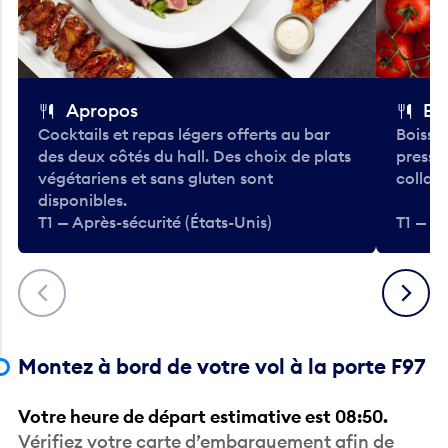
Apropos
Bo
Cocktails et repas légers offerts au bar
Boisso
des deux côtés du hall. Des choix de plats
pressé
végétariens et sans gluten sont
collati
disponibles.
T1 — Après-sécurité (États-Unis)
T1 — Ap
Précédent
Suivant
Montez à bord de votre vol à la porte F97
Votre heure de départ estimative est 08:50.
Vérifiez votre carte d’embarquement afin de