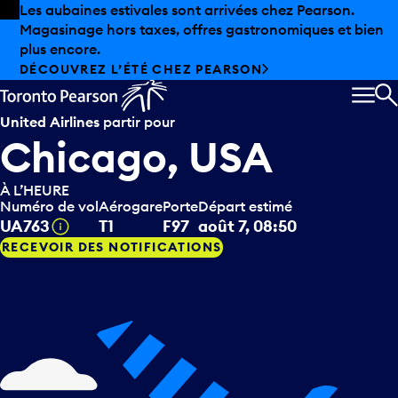
Skip to offers
Passer au contenu principal
Les aubaines estivales sont arrivées chez Pearson.
Magasinage hors taxes, offres gastronomiques et bien
plus encore.
DÉCOUVREZ L’ÉTÉ CHEZ PEARSON
MEN
R
United Airlines
partir pour
Chicago, USA
À L’HEURE
Numéro de vol
Aérogare
Porte
Départ estimé
Infobulle
UA763
T1
F97
août 7, 08:50
RECEVOIR DES NOTIFICATIONS