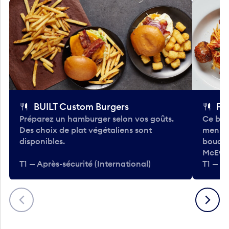
BUILT Custom Burgers
Fe
Préparez un hamburger selon vos goûts.
Ce bar
Des choix de plat végétaliens sont
menu d
disponibles.
bouché
McEwa
T1 — Après-sécurité (International)
T1 — Ap
Précédent
Suivant