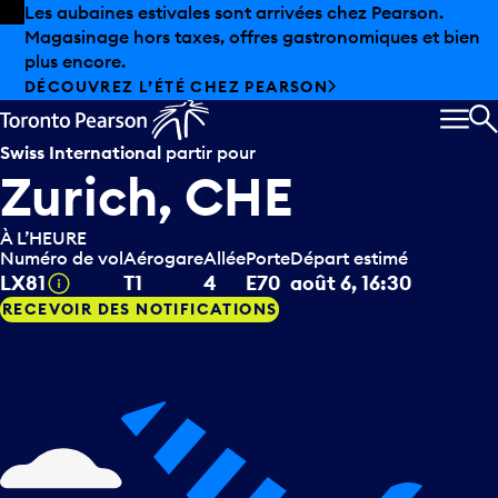
Skip to offers
Passer au contenu principal
Les aubaines estivales sont arrivées chez Pearson.
Magasinage hors taxes, offres gastronomiques et bien
plus encore.
DÉCOUVREZ L’ÉTÉ CHEZ PEARSON
MEN
R
Swiss International
partir pour
Zurich, CHE
À L’HEURE
Numéro de vol
Aérogare
Allée
Porte
Départ estimé
Infobulle
LX81
T1
4
E70
août 6, 16:30
RECEVOIR DES NOTIFICATIONS