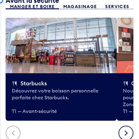
Avant la sécurité
MANGER ET BOIRE
MAGASINAGE
SERVICES
Starbucks
Co
Découvrez votre boisson personnelle
Nous a
parfaite chez Starbucks.
pour b
Zone.
T1 — Avant-sécurité
T1 — A
Précédent
Suivant