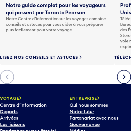
Notre guide complet pour les voyageurs
Prof
qui passent par Toronto Pearson
Uni
Notre Centre d’information sur les voyages combine
Téléc
conseils et astuces pour vous aider à vous préparer
Burea
plus facilement pour votre voyage.
des É
Store
voie 
expér
LISEZ NOS CONSEILS ET ASTUCES
TÉLÉC
Précédent
Suiva
VOYAGE
ENTREPRISE
Centre d’information
Qui nous sommes
Départs
Notre futur
Arrivées
Partenariat avec nous
Les liaisons
Gouvernance
Pendant que vous êtes ici
Médias