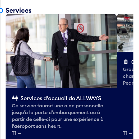
Services
Ch
Gracieu
chario
Pearso
Services d’accueil de ALLWAYS
Ce service fournit une aide personnelle
jusqu’à la porte d’embarquement ou à
partir de celle-ci pour une expérience à
l’aéroport sans heurt.
T1 —
T1 — A