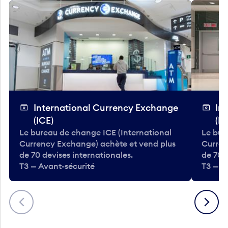
International Currency Exchange
In
(ICE)
(IC
Le bureau de change ICE (International
Le bur
Currency Exchange) achète et vend plus
Curren
de 70 devises internationales.
de 70 
T3 — Avant-sécurité
T3 — A
Précédent
Suivant