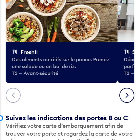
Freshii
St
Des aliments nutritifs sur le pouce. Prenez
Découv
une salade ou un bol de riz.
parfai
T3 — Avant-sécurité
T3 — A
Précédent
Suivant
Suivez les indications des portes B ou C
Vérifiez votre carte d’embarquement afin de
trouver votre porte et regardez la carte de votre