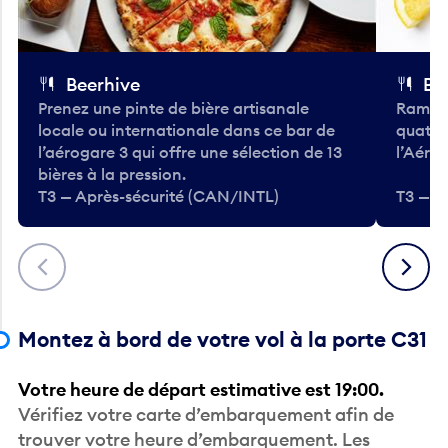
Beerhive
Bo
Prenez une pinte de bière artisanale
Ramass
locale ou internationale dans ce bar de
quatre
l’aérogare 3 qui offre une sélection de 13
l’Aéro
bières à la pression.
T3 — Après-sécurité (CAN/INTL)
T3 — A
Précédent
Suivant
Montez à bord de votre vol à la porte C31
Votre heure de départ estimative est 19:00.
Vérifiez votre carte d’embarquement afin de
trouver votre heure d’embarquement. Les