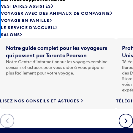
VESTIAIRES ASSISTÉS
VOYAGER AVEC DES ANIMAUX DE COMPAGNIE
VOYAGE EN FAMILLE
LE SERVICE D’ACCUEIL
SALONS
Notre guide complet pour les voyageurs
Prof
qui passent par Toronto Pearson
Uni
Notre Centre d’information sur les voyages combine
Téléc
conseils et astuces pour vous aider à vous préparer
Burea
plus facilement pour votre voyage.
des É
Store
voie 
expér
LISEZ NOS CONSEILS ET ASTUCES
TÉLÉC
Précédent
Suiva