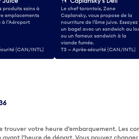
 Juice
Caplansky's Deli
 produits sains à
Le chef torontois, Zane
tre emplacements
Caplansky, vous propose de la
 à l’Aéroport
nourriture de l’âme juive. Essayez
un bagel avec un sandwich au lo
ou un fameux sandwich à la
viande fumée.
écurité (CAN/INTL)
T3 — Après-sécurité (CAN/INTL)
C36
de trouver votre heure d’embarquement. Les c
 avant l’heure de départ. Vous pouvez changer