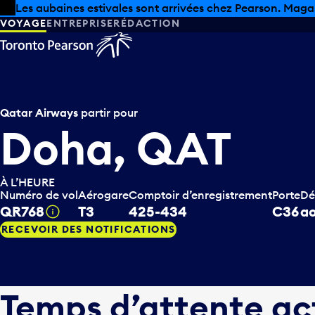
Skip to offers
Passer au contenu principal
Les aubaines estivales sont arrivées chez Pearson. Maga
VOYAGE
ENTREPRISE
RÉDACTION
Qatar Airways
partir pour
Doha, QAT
À L’HEURE
Numéro de vol
Aérogare
Comptoir d’enregistrement
Porte
Dé
QR768
T3
425-434
C36
ao
Infobulle
RECEVOIR DES NOTIFICATIONS
Temps d’attente ac