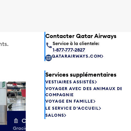
Contacter Qatar Airways
ts.
Service à la clientele:
1-877-777-2827
QATARAIRWAYS.COM
Services supplémentaires
VESTIAIRES ASSISTÉS
VOYAGER AVEC DES ANIMAUX DE
Excess 
COMPAGNIE
Entreposez en 
VOYAGE EN FAMILLE
sacs ou votre
LE SERVICE D’ACCUEIL
quelques heur
SALONS
semaines. Offr
Chariots à bagages
colis et de tr
Gracieuseté de la CIBC,
à destination 