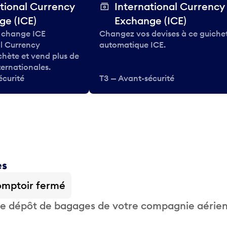
tional Currency
International Currency
ge (ICE)
Exchange (ICE)
 change ICE
Changez vos devises à ce guiche
al Currency
automatique ICE.
hète et vend plus de
ternationales.
écurité
T3 — Avant-sécurité
es
mptoir fermé
 de dépôt de bagages de votre compagnie aérie