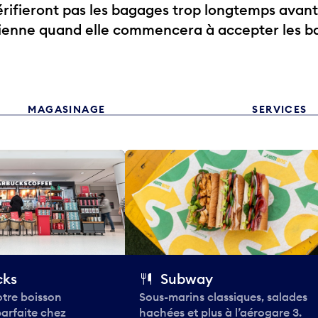
ifieront pas les bagages trop longtemps avant
rienne quand elle commencera à accepter les b
MAGASINAGE
SERVICES
cks
Subway
tre boisson
Sous-marins classiques, salades
parfaite chez
hachées et plus à l’aérogare 3.