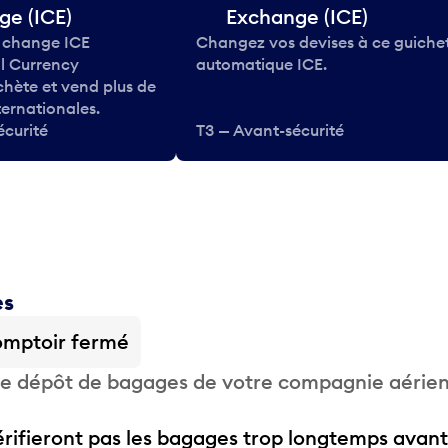
ge (ICE)
Exchange (ICE)
 change ICE
Changez vos devises à ce guiche
al Currency
automatique ICE.
hète et vend plus de
ternationales.
écurité
T3 — Avant-sécurité
es
mptoir fermé
 de dépôt de bagages de votre compagnie aérie
ifieront pas les bagages trop longtemps avant