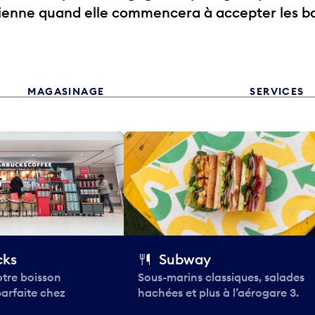
rienne quand elle commencera à accepter les b
MAGASINAGE
SERVICES
cks
Subway
tre boisson
Sous-marins classiques, salades
parfaite chez
hachées et plus à l’aérogare 3.