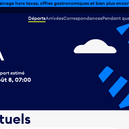
sinage hors taxes, offres gastronomiques et bien plus encor
Départs
Arrivées
Correspondances
Pendant que 
A
part estimé
ût 8, 07:00
tuels