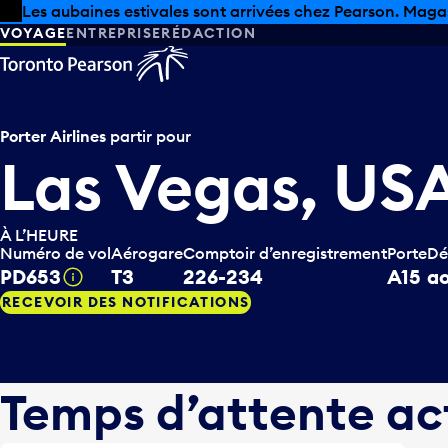
Skip to offers
Passer au contenu principal
Les aubaines estivales sont arrivées chez Pearson. Maga
VOYAGE
ENTREPRISE
RÉDACTION
Porter Airlines
partir pour
Las Vegas, US
À L’HEURE
Numéro de vol
Aérogare
Comptoir d’enregistrement
Porte
Dé
PD653
T3
226-234
A15
ao
Infobulle
RECEVOIR DES NOTIFICATIONS
Temps d’attente ac