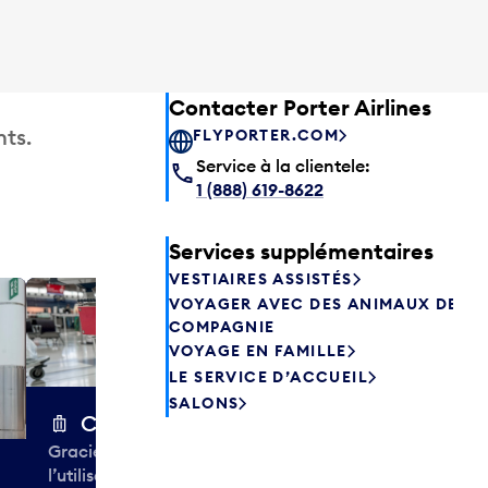
Contacter Porter Airlines
ts.
FLYPORTER.COM
Service à la clientele:
1 (888) 619-8622
Services supplémentaires
VESTIAIRES ASSISTÉS
VOYAGER AVEC DES ANIMAUX DE
Excess 
COMPAGNIE
Entreposez en 
VOYAGE EN FAMILLE
sacs ou votre
LE SERVICE D’ACCUEIL
quelques heur
SALONS
semaines. Offr
Chariots à bagages
colis et de tr
Gracieuseté de la CIBC,
à destination 
l’utilisation des chariots à